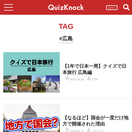
ログイン
TAG
#広島
【1年で日本一周】クイズで日
本旅行 広島編
2020.06.30
1758
【なるほど】国会が一度だけ地
方で開催された理由
イデマサト
2020.02.17