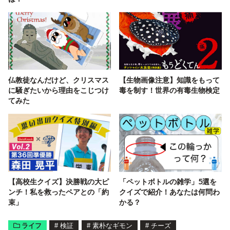
仏教徒なんだけど、クリスマス
【生物画像注意】知識をもって
に騒ぎたいから理由をこじつけ
毒を制す！世界の有毒生物検定
てみた
【高校生クイズ】決勝戦の大ピ
「ペットボトルの雑学」5選を
ンチ！私を救ったペアとの「約
クイズで紹介！あなたは何問わ
束」
かる？
ライフ
#
検証
#
素朴なギモン
#
チーズ