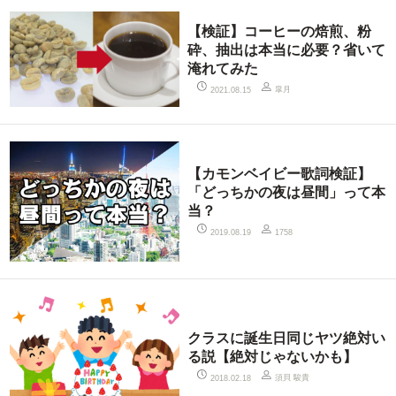
【検証】コーヒーの焙煎、粉
砕、抽出は本当に必要？省いて
淹れてみた
皐月
2021.08.15
【カモンベイビー歌詞検証】
「どっちかの夜は昼間」って本
当？
2019.08.19
1758
クラスに誕生日同じヤツ絶対い
る説【絶対じゃないかも】
須貝 駿貴
2018.02.18