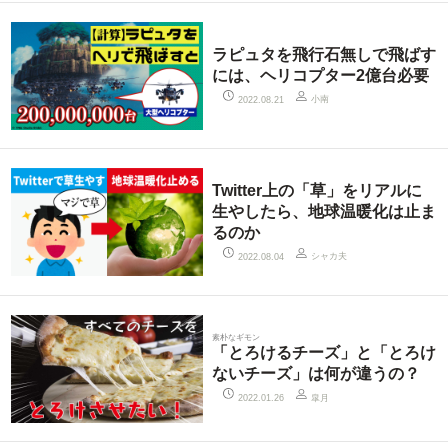
ラピュタを飛行石無しで飛ばす
には、ヘリコプター2億台必要
小南
2022.08.21
Twitter上の「草」をリアルに
生やしたら、地球温暖化は止ま
るのか
シャカ夫
2022.08.04
素朴なギモン
「とろけるチーズ」と「とろけ
ないチーズ」は何が違うの？
皐月
2022.01.26