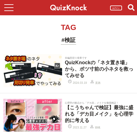
ログイン
TAG
#検証
全編見切り発車です
QuizKnockの「ネタ置き場」
から、ボツ寸前の小ネタを救っ
てみせる
直路
2024.03.19
心理学の観点から「デカ目」メイクを徹底検証！
【こうちゃんで検証】最強に盛
れる「デカ目メイク」を心理学
的に考える
胡桃
2023.11.27