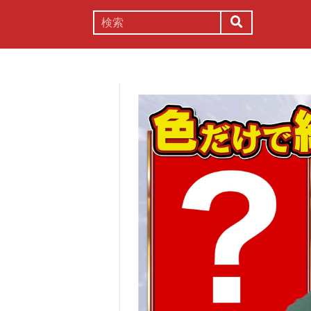
謎解き
コラム
常識
理系