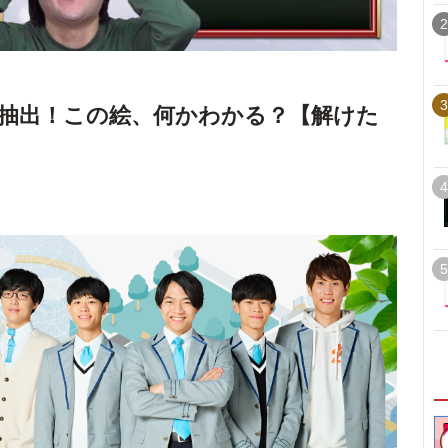
2
3
抽出！この絵、何かわかる？【解けた
4
5