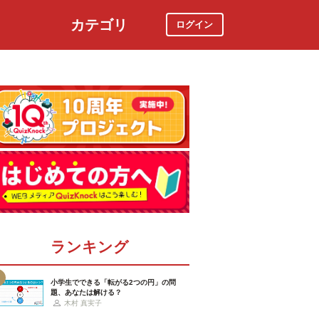
カテゴリ
ログイン
社会
スポーツ
時事ニュース
特集
ランキング
小学生でできる「転がる2つの円」の問
題、あなたは解ける？
木村 真実子