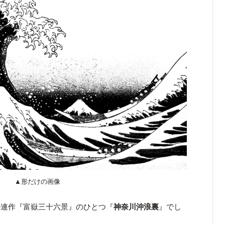
▲形だけの画像
の連作『富嶽三十六景』のひとつ『
神奈川沖浪裏
』でし