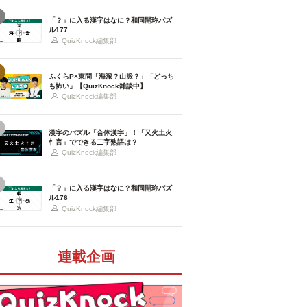
「？」に入る漢字はなに？和同開珎パズ
ル177
QuizKnock編集部
ふくらP×東問「海派？山派？」「どっち
も怖い」【QuizKnock雑談中】
QuizKnock編集部
漢字のパズル「合体漢字」！「又火土火
忄言」でできる二字熟語は？
QuizKnock編集部
「？」に入る漢字はなに？和同開珎パズ
ル176
QuizKnock編集部
連載企画