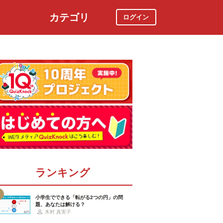
カテゴリ
ログイン
社会
スポーツ
時事ニュース
特集
ランキング
小学生でできる「転がる2つの円」の問
題、あなたは解ける？
木村 真実子