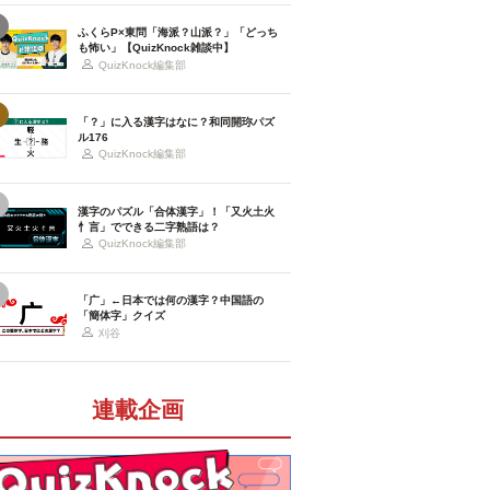
ふくらP×東問「海派？山派？」「どっち
も怖い」【QuizKnock雑談中】
QuizKnock編集部
「？」に入る漢字はなに？和同開珎パズ
ル176
QuizKnock編集部
漢字のパズル「合体漢字」！「又火土火
忄言」でできる二字熟語は？
QuizKnock編集部
「广」←日本では何の漢字？中国語の
「簡体字」クイズ
刈谷
連載企画