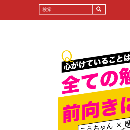
謎解き
コラム
常識
理系