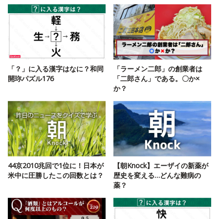
「？」に入る漢字はなに？和同
「ラーメン二郎」の創業者は
開珎パズル176
「二郎さん」である。〇か×
か？
44京2010兆回で1位に！日本が
【朝Knock】エーザイの新薬が
米中に圧勝したこの回数とは？
歴史を変える…どんな難病の
薬？