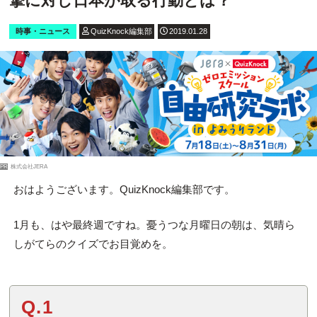
撃に対し日本が取る行動とは？
時事・ニュース
QuizKnock編集部
2019.01.28
PR
株式会社JERA
おはようございます。QuizKnock編集部です。
1月も、はや最終週ですね。憂うつな月曜日の朝は、気晴ら
しがてらのクイズでお目覚めを。
Q.1