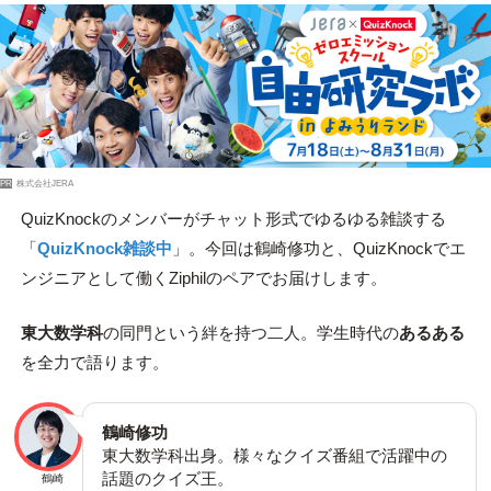
PR
株式会社JERA
QuizKnockのメンバーがチャット形式でゆるゆる雑談する
「
QuizKnock雑談中
」。今回は鶴崎修功と、QuizKnockでエ
ンジニアとして働くZiphilのペアでお届けします。
東大数学科
の同門という絆を持つ二人。学生時代の
あるある
を全力で語ります。
鶴崎修功
東大数学科出身。様々なクイズ番組で活躍中の
話題のクイズ王。
鶴崎