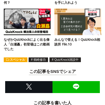
何？
を手に入れよう
なぜかQuizKnockによく出る偉
みんなで答える！QuizKnock相
人「白瀬矗」初登場はこの動画
談所 File.10
でした
スペシャル
#
鶴崎修功
#
QuizKnock雑談中
この記事をSNSでシェア
この記事を書いた人