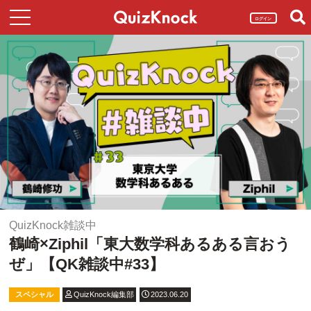
ログイン
QuizKnock雑談中
鶴崎×Ziphil「東大数学科あるある言おう
ぜ」【QK雑談中#33】
スペシャル
QuizKnock編集部
2023.06.20