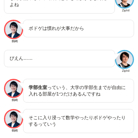
よね
Ziphil
ボドゲは慣れが大事だから
鶴崎
ぴえん……
Ziphil
学部生室
っていう、大学の学部生までが自由に
入れる部屋が1つだけあるんですね
鶴崎
そこに入り浸って数学やったりボドゲやったり
するっていう
鶴崎