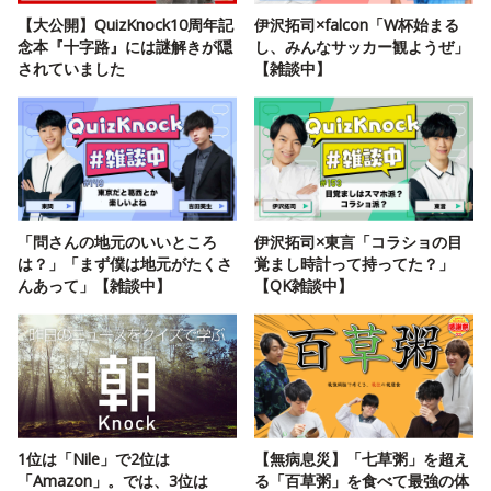
【大公開】QuizKnock10周年記
伊沢拓司×falcon「W杯始まる
念本『十字路』には謎解きが隠
し、みんなサッカー観ようぜ」
されていました
【雑談中】
「問さんの地元のいいところ
伊沢拓司×東言「コラショの目
は？」「まず僕は地元がたくさ
覚まし時計って持ってた？」
んあって」【雑談中】
【QK雑談中】
1位は「Nile」で2位は
【無病息災】「七草粥」を超え
「Amazon」。では、3位は
る「百草粥」を食べて最強の体