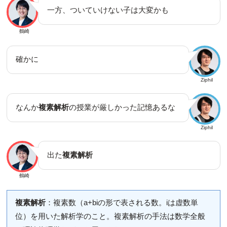
一方、ついていけない子は大変かも
鶴崎
確かに
Ziphil
なんか
複素解析
の授業が厳しかった記憶あるな
Ziphil
出た
複素解析
鶴崎
複素解析
：複素数（a+biの形で表される数。iは虚数単
位）を用いた解析学のこと。複素解析の手法は数学全般