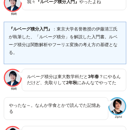
我々
『ルベーグ積分入門』
やったよね
鶴崎
『ルベーグ積分入門』
：東京大学名誉教授の伊藤清三氏
が執筆した、「ルベーグ積分」を解説した入門書。ルベ
ーグ積分は関数解析やフーリエ変換の考え方の基礎とな
る。
ルベーグ積分は東大数学科だと
3年春
？にやるん
だけど、先取りして
2年秋
にみんなでやってた
鶴崎
やったな～。なんか学食とかで読んでた記憶あ
る
Ziphil