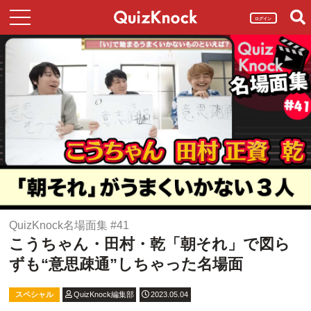
ログイン
QuizKnock名場面集 #41
こうちゃん・田村・乾「朝それ」で図ら
ずも“意思疎通”しちゃった名場面
スペシャル
QuizKnock編集部
2023.05.04