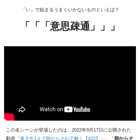
「い」で始まるうまくいかないものといえば？
「「「意思疎通」」」
この名シーンが登場したのは、2022年9月17日に公開された
動画「
東大生1人で朝からそれ正解！【#22】
」。「
朝からそ