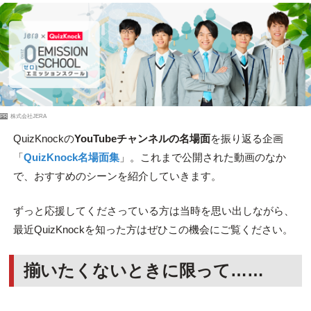
PR
株式会社JERA
QuizKnockの
YouTubeチャンネルの名場面
を振り返る企画
「
QuizKnock名場面集
」。これまで公開された動画のなか
で、おすすめのシーンを紹介していきます。
ずっと応援してくださっている方は当時を思い出しながら、
最近QuizKnockを知った方はぜひこの機会にご覧ください。
揃いたくないときに限って……