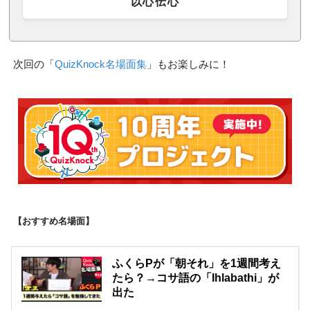
以心伝心
次回の「
QuizKnock名場面集
」もお楽しみに！
【おすすめ名場面】
ふくらPが「朝それ」を1週間考え
たら？→コサ語の「Ihlabathi」が
出た