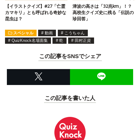
【イラストクイズ】#27「亡霊
津波の高さは「32兆km」！？
カマキリ」とも呼ばれる奇妙な
高校生クイズ史に残る「伝説の
昆虫は？
珍回答」
スペシャル
#
動画
#
こうちゃん
#
QuizKnock名場面集
#
乾
#
田村正資
この記事をSNSでシェア
この記事を書いた人