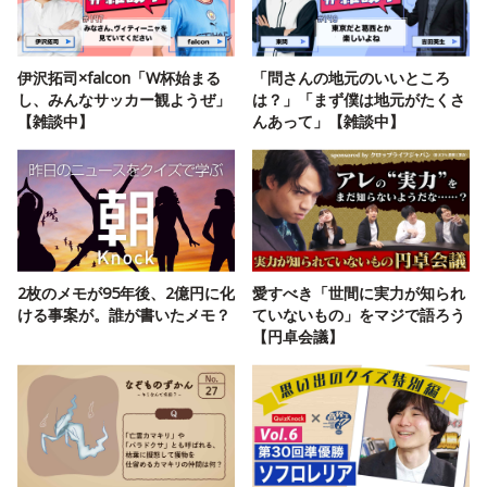
伊沢拓司×falcon「W杯始まる
「問さんの地元のいいところ
し、みんなサッカー観ようぜ」
は？」「まず僕は地元がたくさ
【雑談中】
んあって」【雑談中】
2枚のメモが95年後、2億円に化
愛すべき「世間に実力が知られ
ける事案が。誰が書いたメモ？
ていないもの」をマジで語ろう
【円卓会議】