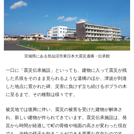
宮城県にある気仙沼市東日本大震災遺構・伝承館
一口に「震災伝承施設」といっても、建物に入って震災が残
した爪痕をそのまま見られるような遺構のほか、津波が到達
した地点に置かれた碑、災害に負けず立ち続けるポプラの木
に至るまで、その種類は様々です。
被災地では復興に伴い、震災の被害を受けた建物が解体さ
れ、新しい建物が作られてきています。震災伝承施設は、発
災から時間が経過して町の骨格や地面の高さが変わった現在
でも、当時の様子を知ることができる貴重な存在なのです。