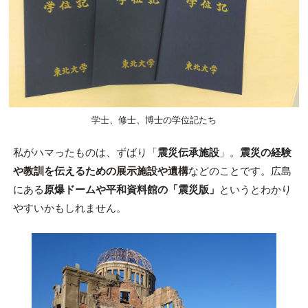
学士、修士、博士の学位記たち
私がハマったものは、ずばり「
震災伝承施設
」。
震災の経験
や教訓を伝えるための展示施設や遺構
などのことです。広島
にある
原爆ドームや平和資料館の「震災版」
というとわかり
やすいかもしれません。