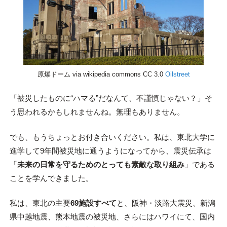
原爆ドーム via wikipedia commons CC 3.0
Oilstreet
「被災したものに“ハマる”だなんて、不謹慎じゃない？」そ
う思われるかもしれませんね。無理もありません。
でも、もうちょっとお付き合いください。私は、東北大学に
進学して9年間被災地に通うようになってから、震災伝承は
「
未来の日常を守るためのとっても素敵な取り組み
」である
ことを学んできました。
私は、東北の主要
69施設すべて
と、阪神・淡路大震災、新潟
県中越地震、熊本地震の被災地、さらにはハワイにて、国内