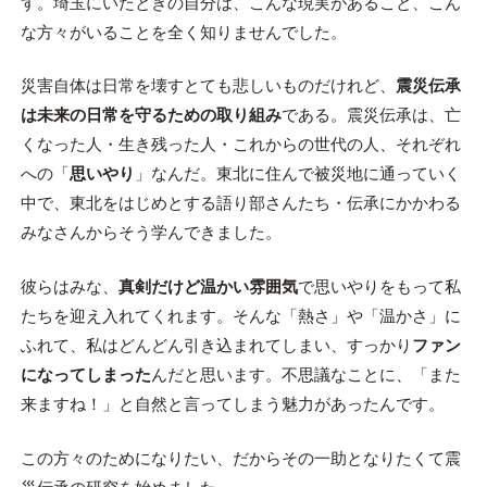
す。埼玉にいたときの自分は、こんな現実があること、こん
な方々がいることを全く知りませんでした。
災害自体は日常を壊すとても悲しいものだけれど、
震災伝承
は未来の日常を守るための取り組み
である。震災伝承は、亡
くなった人・生き残った人・これからの世代の人、それぞれ
への「
思いやり
」なんだ。東北に住んで被災地に通っていく
中で、東北をはじめとする語り部さんたち・伝承にかかわる
みなさんからそう学んできました。
彼らはみな、
真剣だけど温かい雰囲気
で思いやりをもって私
たちを迎え入れてくれます。そんな「熱さ」や「温かさ」に
ふれて、私はどんどん引き込まれてしまい、すっかり
ファン
になってしまった
んだと思います。不思議なことに、「また
来ますね！」と自然と言ってしまう魅力があったんです。
この方々のためになりたい、だからその一助となりたくて震