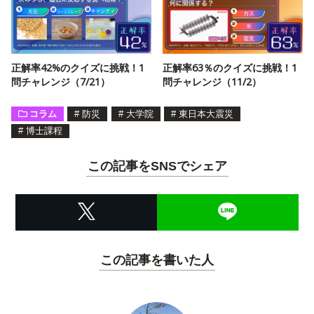
正解率42%のクイズに挑戦！1
正解率63％のクイズに挑戦！1
問チャレンジ（7/21）
問チャレンジ（11/2）
コラム
#
防災
#
大学院
#
東日本大震災
#
博士課程
この記事をSNSでシェア
この記事を書いた人