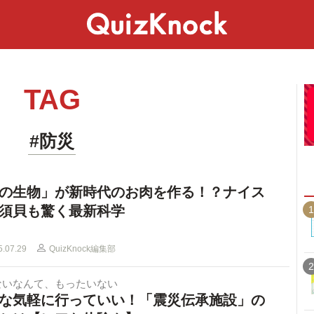
スペシャル
ライフ
ことば
カルチャー
TAG
#防災
の生物」が新時代のお肉を作る！？ナイス
須貝も驚く最新科学
1
5.07.29
QuizKnock編集部
2
ないなんて、もったいない
な気軽に行っていい！「震災伝承施設」の