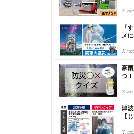
202
『す
メに
202
豪雨
つ！
202
津波
【じ
202