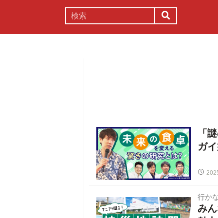
謎解き
コラム
常識
理系
「謎
ガイ
202
行か
みん