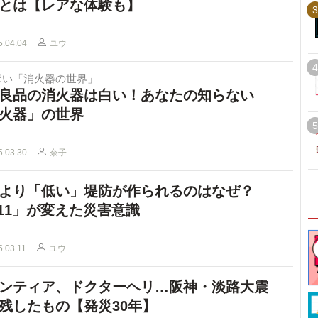
とは【レアな体験も】
3
5.04.04
ユウ
4
深い「消火器の世界」
良品の消火器は白い！あなたの知らない
火器」の世界
5
5.03.30
奈子
より「低い」堤防が作られるのはなぜ？
.11」が変えた災害意識
5.03.11
ユウ
ンティア、ドクターヘリ…阪神・淡路大震
残したもの【発災30年】