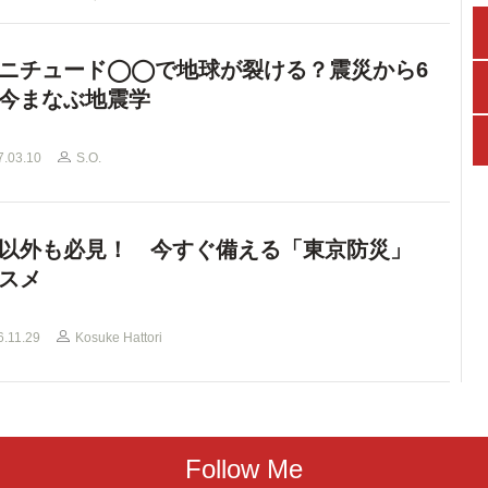
ニチュード◯◯で地球が裂ける？震災から6
今まなぶ地震学
7.03.10
S.O.
以外も必見！ 今すぐ備える「東京防災」
スメ
6.11.29
Kosuke Hattori
Follow Me