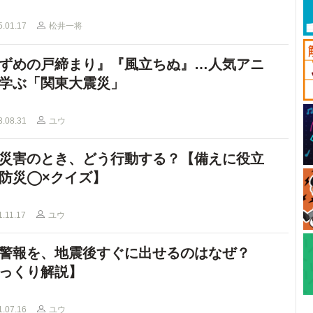
5.01.17
松井一将
ずめの戸締まり』『風立ちぬ』…人気アニ
学ぶ「関東大震災」
3.08.31
ユウ
災害のとき、どう行動する？【備えに役立
防災◯×クイズ】
1.11.17
ユウ
警報を、地震後すぐに出せるのはなぜ？
っくり解説】
1.07.16
ユウ