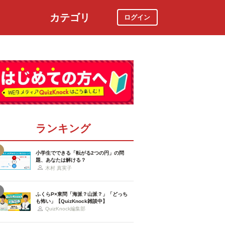
カテゴリ
ログイン
社会
スポーツ
時事ニュース
特集
ランキング
小学生でできる「転がる2つの円」の問
題、あなたは解ける？
木村 真実子
ふくらP×東問「海派？山派？」「どっち
も怖い」【QuizKnock雑談中】
QuizKnock編集部