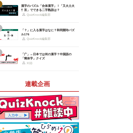
漢字のパズル「合体漢字」！「又火土火
忄言」でできる二字熟語は？
QuizKnock編集部
「？」に入る漢字はなに？和同開珎パズ
ル176
QuizKnock編集部
「广」←日本では何の漢字？中国語の
「簡体字」クイズ
刈谷
連載企画