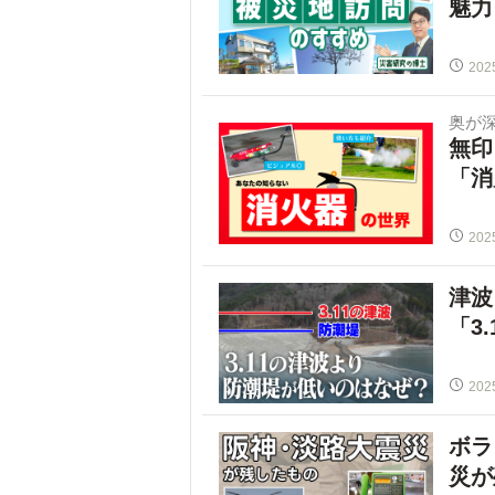
魅力
202
奥が
無印
「消
202
津波
「3
202
ボラ
災が