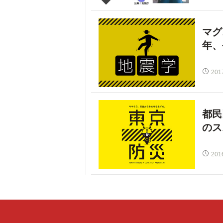
マグ
年、
201
都民
のス
201