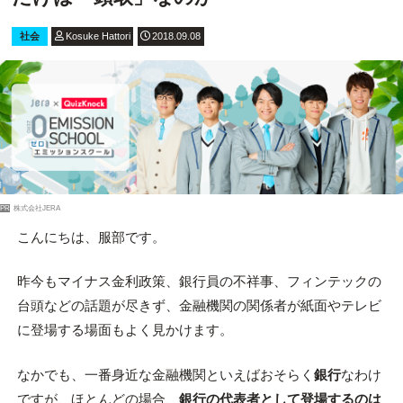
社会
Kosuke Hattori
2018.09.08
PR
株式会社JERA
こんにちは、服部です。
昨今もマイナス金利政策、銀行員の不祥事、フィンテックの
台頭などの話題が尽きず、金融機関の関係者が紙面やテレビ
に登場する場面もよく見かけます。
なかでも、一番身近な金融機関といえばおそらく
銀行
なわけ
ですが、ほとんどの場合、
銀行の代表者として登場するのは