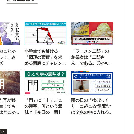
のことか
小学生でも解ける
「ラーメン二郎」の
っ！」み
「図形の面積」を求
創業者は「二郎さ
ズ
める問題にチャレン
ん」である。〇か×
ジ！
か？
た耳が移
「門」に「丨」。こ
雨の日の「松ぼっく
生！でも
の漢字、何という意
り」に起こる“異変“と
はどこか
味？【今日の一問】
は？水の中に入れる
と…
uiz