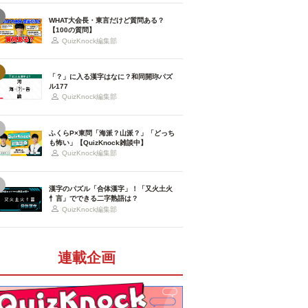
WHAT大会長・東言だけど質問ある？
【100の質問】
QuizKnock編集部
「？」に入る漢字はなに？和同開珎パズ
ル177
QuizKnock編集部
ふくらP×東問「海派？山派？」「どっち
も怖い」【QuizKnock雑談中】
QuizKnock編集部
漢字のパズル「合体漢字」！「又火土火
忄言」でできる二字熟語は？
QuizKnock編集部
連載企画