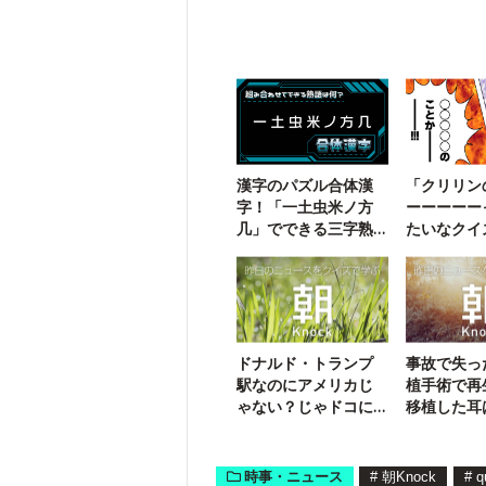
漢字のパズル合体漢
「クリリン
字！「一土虫米ノ方
ーーーーー
几」でできる三字熟
たいなクイ
語は？
ドナルド・トランプ
事故で失っ
駅なのにアメリカじ
植手術で再
ゃない？じゃドコに
移植した耳
あるの？
ら来たの？
時事・ニュース
#
朝Knock
#
q