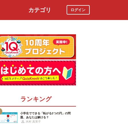
カテゴリ
ログイン
社会
スポーツ
時事ニュース
特集
ランキング
小学生でできる「転がる2つの円」の問
題、あなたは解ける？
木村 真実子