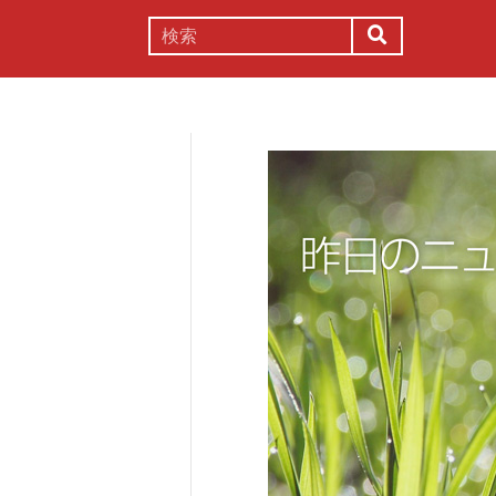
謎解き
コラム
常識
理系