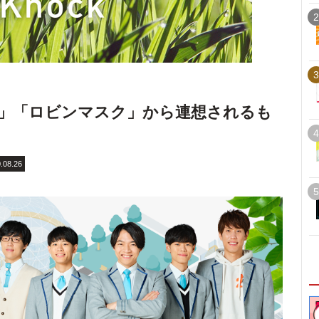
2
3
」「ロビンマスク」から連想されるも
4
.08.26
5