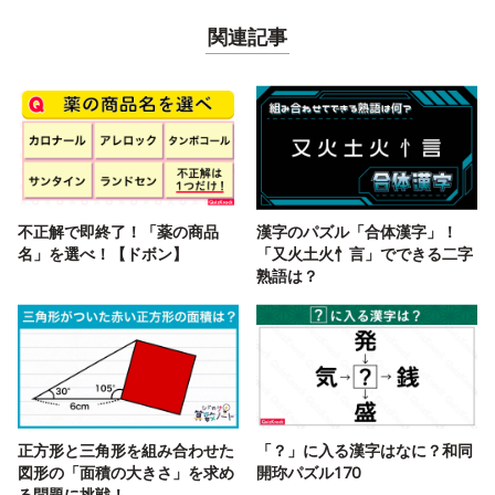
関連記事
不正解で即終了！「薬の商品
漢字のパズル「合体漢字」！
名」を選べ！【ドボン】
「又火土火忄言」でできる二字
熟語は？
正方形と三角形を組み合わせた
「？」に入る漢字はなに？和同
図形の「面積の大きさ」を求め
開珎パズル170
る問題に挑戦！