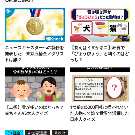
ニュースキャスターへの就任を
【答えはイヌかネコ】狂言で
発表した、東京五輪金メダリス
「びょうびょう」と鳴くのはど
トは誰？
っち？
【二択】骨が多いのはどっち？
1つ前の5000円札に描かれてい
赤ちゃんVS大人クイズ
た人物って誰？世界で活躍した
日本人クイズ
社会
#
世界遺産
#
quiz