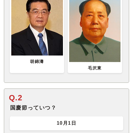
胡錦濤
毛沢東
Q.2
国慶節っていつ？
10月1日