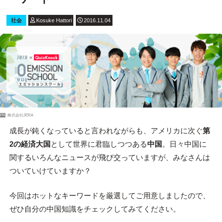
社会
Kosuke Hattori
2016.11.04
PR
株式会社JERA
成長が鈍くなっていると言われながらも、アメリカに次ぐ
第
2の経済大国
として世界に君臨しつつある
中国
。日々中国に
関するいろんなニュースが飛び交っていますが、みなさんは
ついていけていますか？
今回はホットなキーワードを厳選してご用意しましたので、
ぜひ自分の中国知識をチェックしてみてください。