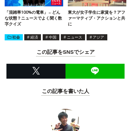
「混雑率100%の電車」←どん
東大が女子学生に家賃を？アフ
な状態？ニュースでよく聞く数
ァーマティブ・アクションと共
字クイズ
に
社会
#
経済
#
中国
#
ニュース
#
アジア
この記事をSNSでシェア
この記事を書いた人