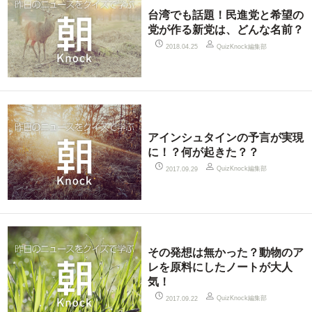
台湾でも話題！民進党と希望の
党が作る新党は、どんな名前？
QuizKnock編集部
2018.04.25
アインシュタインの予言が実現
に！？何が起きた？？
QuizKnock編集部
2017.09.29
その発想は無かった？動物のア
レを原料にしたノートが大人
気！
QuizKnock編集部
2017.09.22