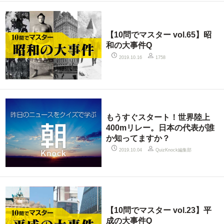
【10問でマスター vol.65】昭
和の大事件Q
2019.10.16
1758
もうすぐスタート！世界陸上
400mリレー。日本の代表が誰
か知ってますか？
QuizKnock編集部
2019.10.04
【10問でマスター vol.23】平
成の大事件Q