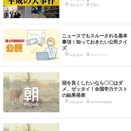
宮原仁
2018.11.07
ニュースでもスルーされる基本
事項！知っておきたい公民クイ
ズ
オグラサトシ
2018.09.27
頭を良くしたいなら〇〇はダ
メ、ゼッタイ！全国学力テスト
の結果発表
QuizKnock編集部
2018.08.01