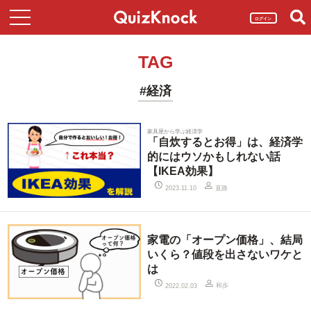
ログイン
TAG
#経済
家具屋から学ぶ経済学
「自炊するとお得」は、経済学
的にはウソかもしれない話
【IKEA効果】
直路
2023.11.10
家電の「オープン価格」、結局
いくら？値段を出さないワケと
は
和歩
2022.02.03