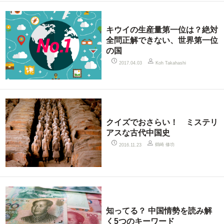
キウイの生産量第一位は？絶対
全問正解できない、世界第一位
の国
2017.04.03
Koh Takahashi
クイズでおさらい！ ミステリ
アスな古代中国史
鶴崎 修功
2016.11.23
知ってる？ 中国情勢を読み解
く5つのキーワード