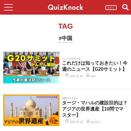
ログイン
TAG
#中国
ニュースがわかる
これだけは知っておきたい！今
週のニュース【G20サミット】
2025.11.20
Alex
10問でマスター
タージ・マハルの建設目的は？
アジアの世界遺産【10問でマ
スター】
あめみー
2021.07.21