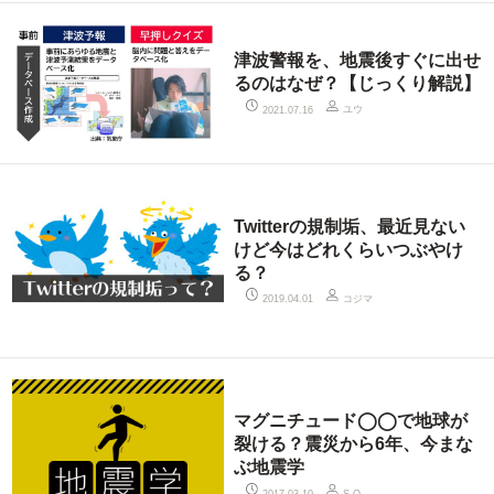
津波警報を、地震後すぐに出せ
るのはなぜ？【じっくり解説】
ユウ
2021.07.16
Twitterの規制垢、最近見ない
けど今はどれくらいつぶやけ
る？
コジマ
2019.04.01
マグニチュード◯◯で地球が
裂ける？震災から6年、今まな
ぶ地震学
2017.03.10
S.O.