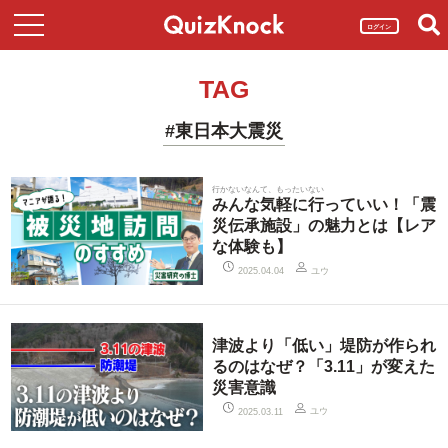
ログイン
TAG
#東日本大震災
行かないなんて、もったいない
みんな気軽に行っていい！「震
災伝承施設」の魅力とは【レア
な体験も】
ユウ
2025.04.04
津波より「低い」堤防が作られ
るのはなぜ？「3.11」が変えた
災害意識
ユウ
2025.03.11