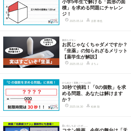
小学5年生で解ける「図形の面
積」を求める問題にチャレン
ジ！
古郡 将也
2025.05.14
素朴なギモン
お尻じゃなくちゃダメですか？
「坐薬」の知られざるメリット
【薬学生が解説】
まちょ
2025.05.12
ひらめけ！算数ノートp.158
30秒で挑戦！「0の個数」を求
める問題、あなたは解けます
か？
松林 陸
2025.04.30
思い出しちまったぜ……
コナン映画、今年の舞台は「天