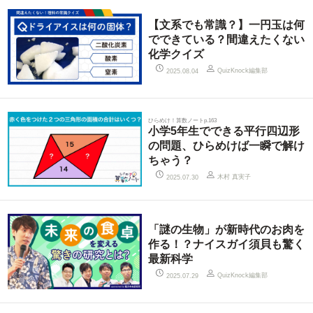
【文系でも常識？】一円玉は何
でできている？間違えたくない
化学クイズ
QuizKnock編集部
2025.08.04
ひらめけ！算数ノートp.163
小学5年生でできる平行四辺形
の問題、ひらめけば一瞬で解け
ちゃう？
木村 真実子
2025.07.30
「謎の生物」が新時代のお肉を
作る！？ナイスガイ須貝も驚く
最新科学
QuizKnock編集部
2025.07.29