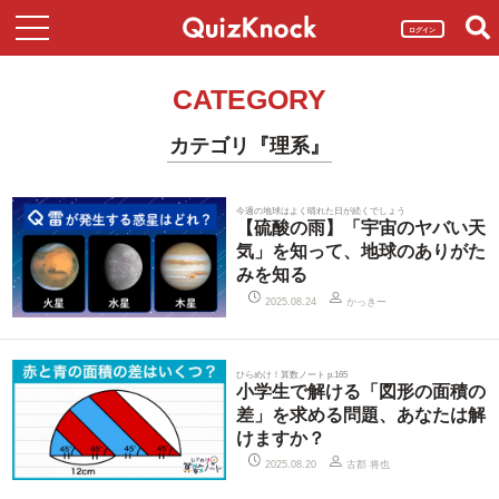
ログイン
CATEGORY
カテゴリ『理系』
今週の地球はよく晴れた日が続くでしょう
【硫酸の雨】「宇宙のヤバい天
気」を知って、地球のありがた
みを知る
かっきー
2025.08.24
ひらめけ！算数ノート p.165
小学生で解ける「図形の面積の
差」を求める問題、あなたは解
けますか？
古郡 将也
2025.08.20