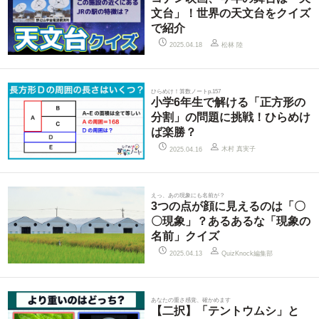
文台」！世界の天文台をクイズ
で紹介
松林 陸
2025.04.18
ひらめけ！算数ノートp.157
小学6年生で解ける「正方形の
分割」の問題に挑戦！ひらめけ
ば楽勝？
木村 真実子
2025.04.16
えっ、あの現象にも名前が？
3つの点が顔に見えるのは「〇
〇現象」？あるあるな「現象の
名前」クイズ
QuizKnock編集部
2025.04.13
あなたの重さ感覚、確かめます
【二択】「テントウムシ」と