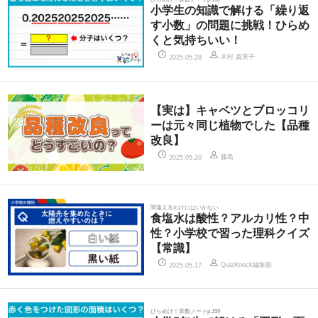
小学生の知識で解ける「繰り返
す小数」の問題に挑戦！ひらめ
くと気持ちいい！
木村 真実子
2025.05.28
【実は】キャベツとブロッコリ
ーは元々同じ植物でした【品種
改良】
藤島
2025.05.20
間違えるわけにはいかない
食塩水は酸性？アルカリ性？中
性？小学校で習った理科クイズ
【常識】
QuizKnock編集部
2025.05.17
ひらめけ！算数ノートp.159