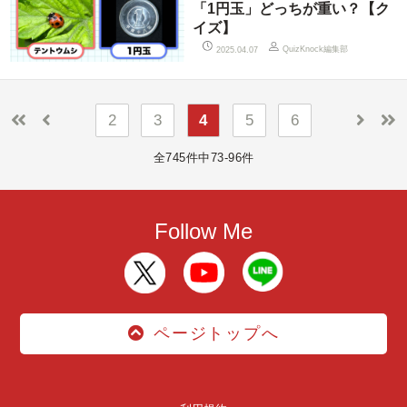
「1円玉」どっちが重い？【ク
イズ】
QuizKnock編集部
2025.04.07
2
3
4
5
6
全745件中73-96件
Follow Me
ページトップへ