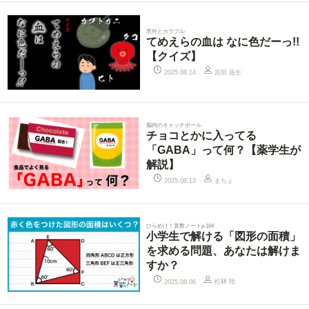
意外とカラフル
てめえらの血は なに色だーっ!!
【クイズ】
吉田 葵生
2025.08.14
脳内のキャッチボール
チョコとかに入ってる
「GABA」って何？【薬学生が
解説】
まちょ
2025.08.13
ひらめけ！算数ノートp.164
小学生で解ける「図形の面積」
を求める問題、あなたは解けま
すか？
松林 陸
2025.08.06