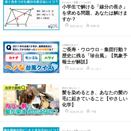
ひらめけ！算数ノートp.161
小学生で解ける「線分の長さ」
を求める問題、あなたは解けま
すか？
松林 陸
2025.06.11
人間味がある？
ご長寿・ウロウロ・集団行動？
歴史に残る「珍台風」【気象予
報士が解説】
かっきー
2025.06.03
意外と知らない！
髪を染めるとき、あなたの髪の
毛に起きていること【やさしい
化学】
千春
2025.05.29
ひらめけ！算数ノートp.160