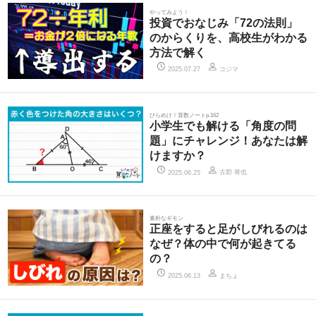
やってみよう！
投資でおなじみ「72の法則」
のからくりを、高校生がわかる
方法で解く
コジマ
2025.07.27
ひらめけ！算数ノートp.162
小学生でも解ける「角度の問
題」にチャレンジ！あなたは解
けますか？
古郡 将也
2025.06.25
素朴なギモン
正座をすると足がしびれるのは
なぜ？体の中で何が起きてる
の？
まちょ
2025.06.13