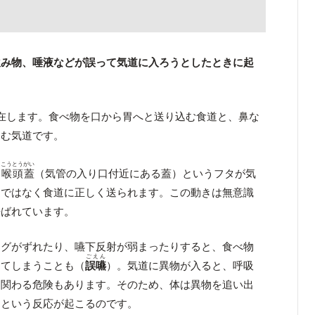
飲み物、唾液などが誤って気道に入ろうとしたときに起
在します。食べ物を口から胃へと送り込む食道と、鼻な
込む気道です。
こうとうがい
、
喉頭蓋
（気管の入り口付近にある蓋）というフタが気
道ではなく食道に正しく送られます。この動きは無意識
呼ばれています。
ングがずれたり、嚥下反射が弱まったりすると、食べ物
ごえん
ってしまうことも（
誤嚥
）。気道に異物が入ると、呼吸
に関わる危険もあります。そのため、体は異物を追い出
るという反応が起こるのです。