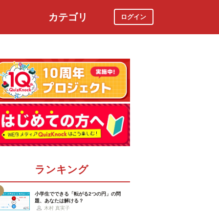
カテゴリ
ログイン
社会
スポーツ
時事ニュース
特集
ランキング
小学生でできる「転がる2つの円」の問
題、あなたは解ける？
木村 真実子