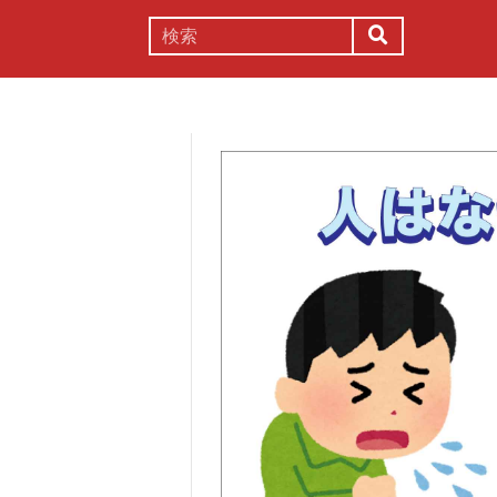
謎解き
コラム
常識
理系