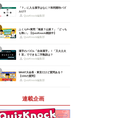
「？」に入る漢字はなに？和同開珎パズ
ル177
QuizKnock編集部
ふくらP×東問「海派？山派？」「どっち
も怖い」【QuizKnock雑談中】
QuizKnock編集部
漢字のパズル「合体漢字」！「又火土火
忄言」でできる二字熟語は？
QuizKnock編集部
WHAT大会長・東言だけど質問ある？
【100の質問】
QuizKnock編集部
連載企画