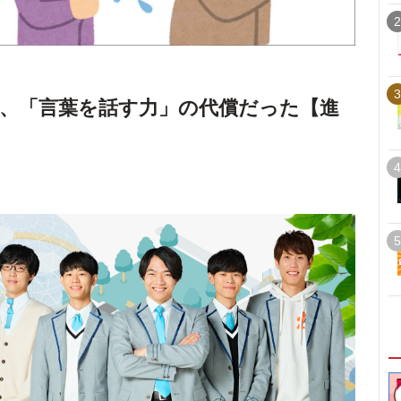
2
3
、「言葉を話す力」の代償だった【進
4
5