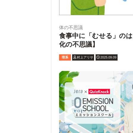
体の不思議
食事中に「むせる」のは
化の不思議】
理系
村上アリサ
2025.09.09