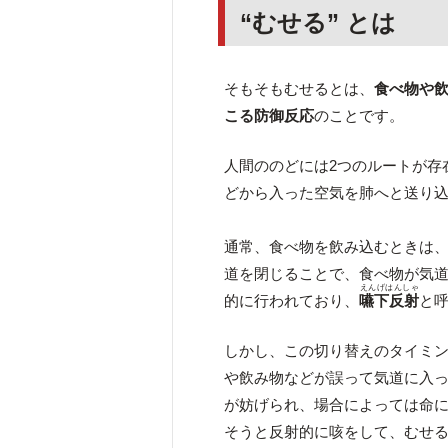
“むせる” とは
そもそもむせるとは、
食べ物や
こる防御反応
のことです。
人間ののどには2つのルートが存
どから入った空気を肺へと送り
通常、食べ物を飲み込むときは
道を閉じることで、食べ物が気
えんげはんしゃ
的に行われており、
嚥下反射
と
しかし、この切り替えのタイミ
や飲み物などが誤って気道に入
が妨げられ、場合によっては命
そうと反射的に咳をして、むせ