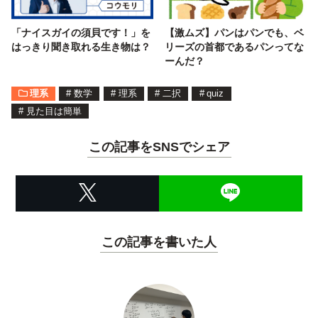
「ナイスガイの須貝です！」を
【激ムズ】パンはパンでも、ベ
はっきり聞き取れる生き物は？
リーズの首都であるパンってな
ーんだ？
理系
#
数学
#
理系
#
二択
#
quiz
#
見た目は簡単
この記事をSNSでシェア
この記事を書いた人