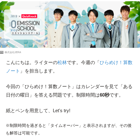
PR
株式会社JERA
こんにちは。ライターの
松林
です。今週の「
ひらめけ！算数
ノート
」を担当します。
今回の「ひらめけ！算数ノート」はカレンダーを見て「ある
日付の曜日」を答える問題です。制限時間は
60秒
です。
紙とペンを用意して、Let's try!
※制限時間を過ぎると「タイムオーバー」と表示されますが、その後
も解答は可能です。