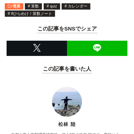
理系
#
算数
#
quiz
#
カレンダー
#
#ひらめけ！算数ノート
この記事をSNSでシェア
この記事を書いた人
松林 陸