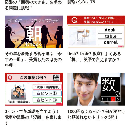
図形の「面積の大きさ」を求め
開珎パズル175
る問題に挑戦！
その年を象徴する食を選ぶ「今
desk? table? 教室によくある
年の一皿」、受賞したのはあの
「机」、英語で言えますか？
料理！
3ヒントで英単語を当てよう！
1000円なくなった？何か変だけ
電車や道路の「混雑」を表しま
ど見破れないトリック5問！
す