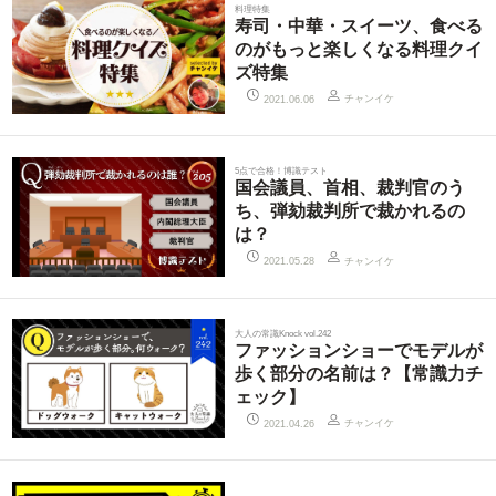
料理特集
寿司・中華・スイーツ、食べる
のがもっと楽しくなる料理クイ
ズ特集
チャンイケ
2021.06.06
5点で合格！博識テスト
国会議員、首相、裁判官のう
ち、弾劾裁判所で裁かれるの
は？
チャンイケ
2021.05.28
大人の常識Knock vol.242
ファッションショーでモデルが
歩く部分の名前は？【常識力チ
ェック】
チャンイケ
2021.04.26