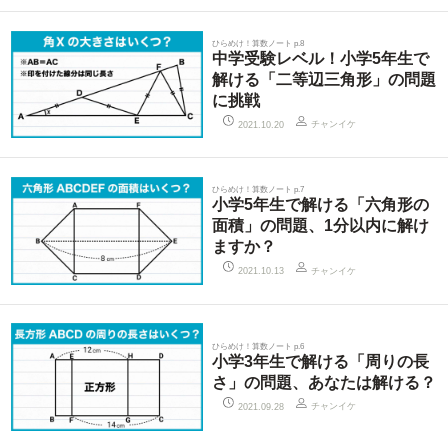
ひらめけ！算数ノート p.8
中学受験レベル！小学5年生で
解ける「二等辺三角形」の問題
に挑戦
チャンイケ
2021.10.20
ひらめけ！算数ノート p.7
小学5年生で解ける「六角形の
面積」の問題、1分以内に解け
ますか？
チャンイケ
2021.10.13
ひらめけ！算数ノート p.6
小学3年生で解ける「周りの長
さ」の問題、あなたは解ける？
チャンイケ
2021.09.28