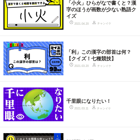
「小火」ひらがなで書くと？漢
字のほうが画数が少ない熟語ク
イズ
チャンイケ
2021.04.20
「利」この漢字の部首は何？
【クイズ！七種競技】
チャンイケ
2021.03.20
千里眼になりたい！
チャンイケ
2021.03.11