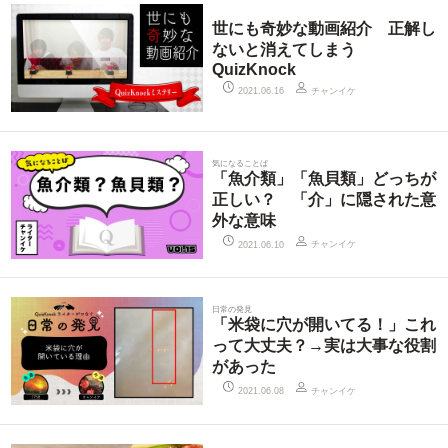
世にも奇妙な動画紹介 正解し
ないと消えてしまう
QuizKnock
チャンイケ
2021.06.16
気になることば
「魚介類」「魚貝類」どっちが
正しい？ 「介」に隠された意
外な意味
チャンイケ
2021.06.10
日常の発見
「米袋に穴が開いてる！」これ
って大丈夫？→実は大事な役割
があった
チャンイケ
2021.06.08