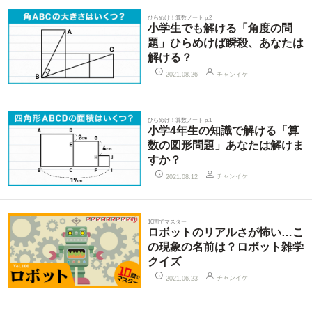
ひらめけ！算数ノート p.2
小学生でも解ける「角度の問
題」ひらめけば瞬殺、あなたは
解ける？
チャンイケ
2021.08.26
ひらめけ！算数ノート p.1
小学4年生の知識で解ける「算
数の図形問題」あなたは解けま
すか？
チャンイケ
2021.08.12
10問でマスター
ロボットのリアルさが怖い…こ
の現象の名前は？ロボット雑学
クイズ
チャンイケ
2021.06.23