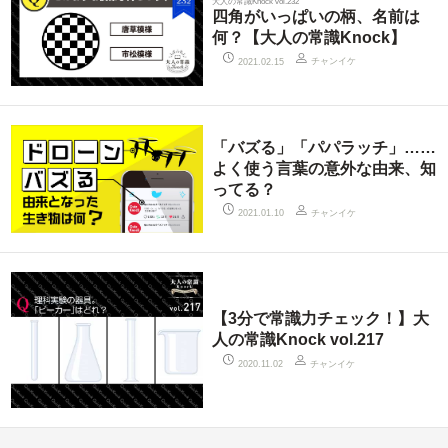
大人の常識Knock vol.232
四角がいっぱいの柄、名前は
何？【大人の常識Knock】
チャンイケ
2021.02.15
「バズる」「パパラッチ」……
よく使う言葉の意外な由来、知
ってる？
チャンイケ
2021.01.10
【3分で常識力チェック！】大
人の常識Knock vol.217
チャンイケ
2020.11.02