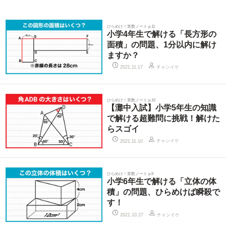
ひらめけ！算数ノート p.11
小学4年生で解ける「長方形の
面積」の問題、1分以内に解け
ますか？
チャンイケ
2021.11.17
ひらめけ！算数ノート p.10
【灘中入試】小学5年生の知識
で解ける超難問に挑戦！解けた
らスゴイ
チャンイケ
2021.11.10
ひらめけ！算数ノート p.9
小学6年生で解ける「立体の体
積」の問題、ひらめけば瞬殺で
す！
チャンイケ
2021.10.27