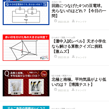
今日の一問
回路につなげた4つの豆電球。
光らないのはどれ？【今日の一
問】
チャンイケ
2022.03.25
ひらめけ！算数ノート p.20
【灘中入試レベル】天才小学生
なら解ける算数クイズに挑戦
【激ムズ】
チャンイケ
2022.03.16
5点で合格！博識テスト
北極と南極。平均気温がより低
いのは？【博識テスト】
チャンイケ
2022.02.11
ひらめけ！算数ノート p.17