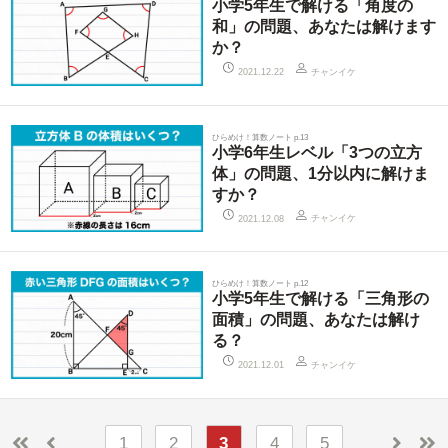
小学5年生で解ける「角度の
和」の問題、あなたは解けます
か？
チャンイケ
2021.12.22
ひらめけ！算数ノート p.13
小学6年生レベル「3つの立方
体」の問題、1分以内に解けま
すか？
チャンイケ
2021.12.08
ひらめけ！算数ノート p.12
小学5年生で解ける「三角形の
面積」の問題、あなたは解け
る？
チャンイケ
2021.12.01
1
2
3
4
5