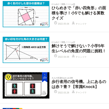
ひらめけ！算数ノート p.26
ひらめきで「赤い四角形」の面
積を導け！小5でも解ける算数
クイズ
チャンイケ
2022.05.04
ひらめけ！算数ノート p.22
解けそうで解けない？小学5年
生レベルの角度の問題に挑戦！
チャンイケ
2022.04.06
大人の常識Knock vol.289
歩行者用の信号機。上にあるの
は赤？青？【常識Knock】
チャンイケ
2022.03.28