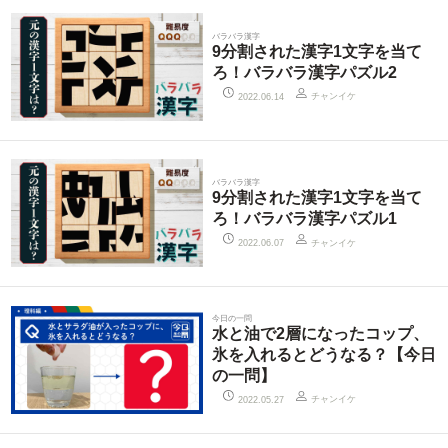
バラバラ漢字
9分割された漢字1文字を当て
ろ！バラバラ漢字パズル2
チャンイケ
2022.06.14
バラバラ漢字
9分割された漢字1文字を当て
ろ！バラバラ漢字パズル1
チャンイケ
2022.06.07
今日の一問
水と油で2層になったコップ、
氷を入れるとどうなる？【今日
の一問】
チャンイケ
2022.05.27