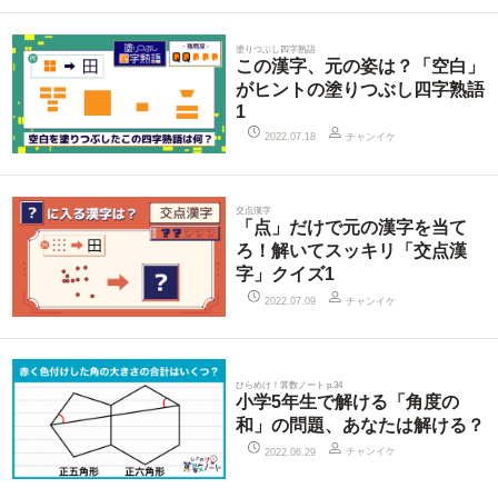
塗りつぶし四字熟語
この漢字、元の姿は？「空白」
がヒントの塗りつぶし四字熟語
1
チャンイケ
2022.07.18
交点漢字
「点」だけで元の漢字を当て
ろ！解いてスッキリ「交点漢
字」クイズ1
チャンイケ
2022.07.09
ひらめけ！算数ノート p.34
小学5年生で解ける「角度の
和」の問題、あなたは解ける？
チャンイケ
2022.06.29