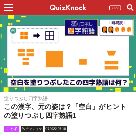
ログイン
塗りつぶし四字熟語
この漢字、元の姿は？「空白」がヒント
の塗りつぶし四字熟語1
ことば
チャンイケ
2022.07.18