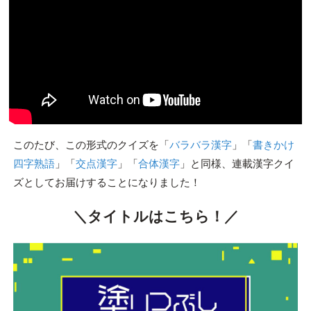
このたび、この形式のクイズを「
バラバラ漢字
」「
書きかけ
四字熟語
」「
交点漢字
」「
合体漢字
」と同様、連載漢字クイ
ズとしてお届けすることになりました！
＼タイトルはこちら！／