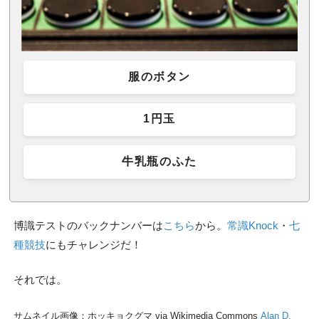
服のボタン
1円玉
牛乳瓶のふた
博識テストのバックナンバーは
こちら
から。
常識Knock
・
七
種競技
にもチャレンジだ！
それでは。
サムネイル画像：ホッキョクグマ via Wikimedia Commons
Alan D.