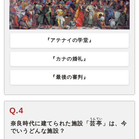
『アテナイの学堂』
『カナの婚礼』
『最後の審判』
Q.4
うんてい
奈良時代に建てられた施設「
芸亭
」は、今
でいうどんな施設？