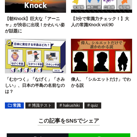
【朝Knock】巨大な「アーニ
【3分で常識力チェック！】大
ャ」が渋谷に出現！かわいい姿
人の常識Knock vol.90
が話題に
「むかつく」「なげく」「さみ
偉人、「シルエットだけ」でわ
しい」、日本の半島の名前なの
かる説
は？
常識
#
博識テスト
#
hakushiki
#
quiz
この記事をSNSでシェア