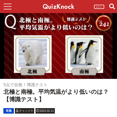
ログイン
5点で合格！博識テスト
北極と南極。平均気温がより低いのは？
【博識テスト】
常識
チャンイケ
2022.02.11