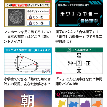
マンホールを見て当てろ！この
漢字のパズル「合体漢字」！
「日本の都市」はどこ？【3ヒ
「卅ワ扌乃巾隹一」でできる二
ントクイズ】
字熟語は？
小学生でできる「離れた角の合
「？」に入る漢字はなに？和同
計」の問題、あなたは解ける？
開珎パズル168