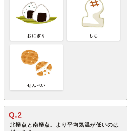
おにぎり
もち
せんべい
Q.2
北極点と南極点。より平均気温が低いのは