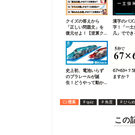
クイズの答えから
漢字のパズ
「正しい問題文」を
字！「一土
復元せよ！【逆算ク
几」ででき
イズ2】
語は？
史上初、電池いらず
67×63=？
のプラレールが誕
ますか？
生！どうやって動か
すの？
理系
#
quiz
#
角度
#
ひら
この