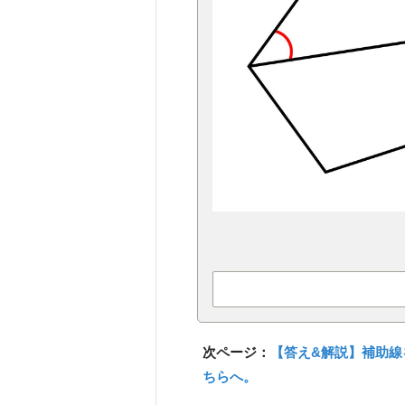
次ページ：
【答え&解説】補助線
ちらへ。