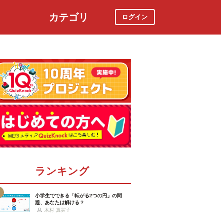
カテゴリ
ログイン
社会
スポーツ
時事ニュース
特集
ランキング
小学生でできる「転がる2つの円」の問
題、あなたは解ける？
木村 真実子