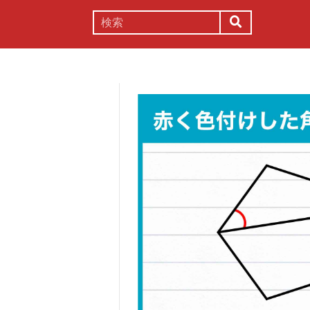
謎解き
コラム
常識
理系