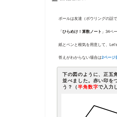
ボールは友達（ボウリングの話
「
ひらめけ！算数ノート
」34ペ
紙とペンと根気を用意して、Let's t
答えがわからない場合は
2ページ
下の図のように、正五
並べました。赤い印を
う？（
半角数字
で入力