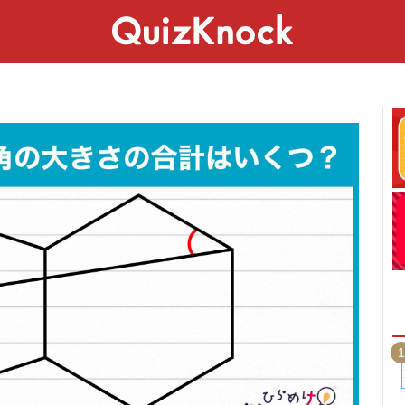
スペシャル
ライフ
ことば
カルチャー
1