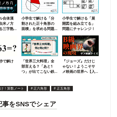
ル合体漢
小学生で解ける「分
小学生で解ける「展
虫米ノ方
割された正十角形の
開図を組み立てる」
る三字熟
面積」を求める問題
問題にチャレンジ！
に挑戦！
5秒で解け
「世界三大料理」全
『ジョーズ』だけじ
部言える？「あと1
ゃない！ようこそサ
つ」が出てこない鉄
メ映画の世界へ【入
板のクイズ
門クイズ】
めけ！算数ノート
#
正六角形
#
正五角形
記事をSNSでシェア