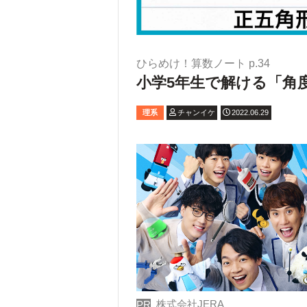
ひらめけ！算数ノート p.34
小学5年生で解ける「角
理系
チャンイケ
2022.06.29
株式会社JERA
PR