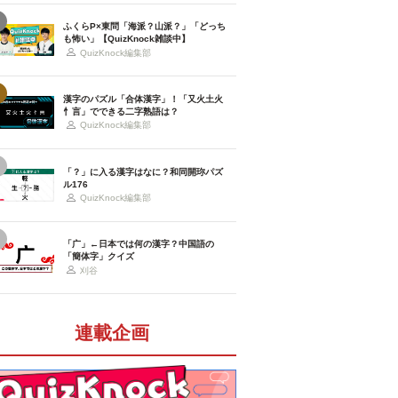
ふくらP×東問「海派？山派？」「どっち
も怖い」【QuizKnock雑談中】
QuizKnock編集部
漢字のパズル「合体漢字」！「又火土火
忄言」でできる二字熟語は？
QuizKnock編集部
「？」に入る漢字はなに？和同開珎パズ
ル176
QuizKnock編集部
「广」←日本では何の漢字？中国語の
「簡体字」クイズ
刈谷
連載企画