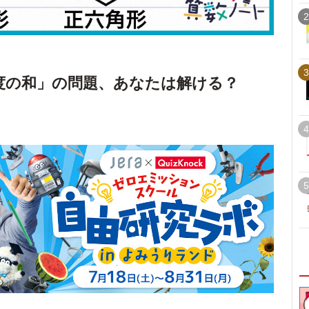
2
3
度の和」の問題、あなたは解ける？
4
5