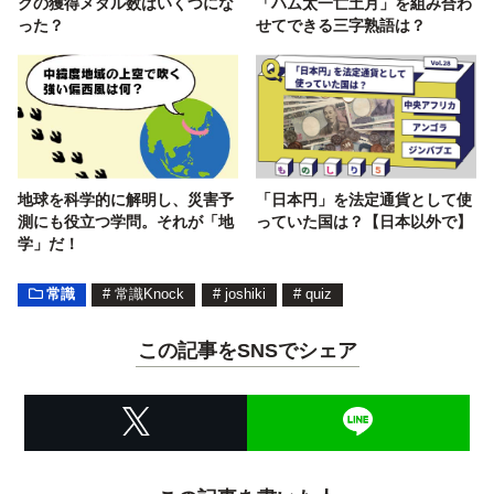
クの獲得メダル数はいくつにな
「ハム太一亡土月」を組み合わ
った？
せてできる三字熟語は？
地球を科学的に解明し、災害予
「日本円」を法定通貨として使
測にも役立つ学問。それが「地
っていた国は？【日本以外で】
学」だ！
常識
#
常識Knock
#
joshiki
#
quiz
この記事をSNSでシェア