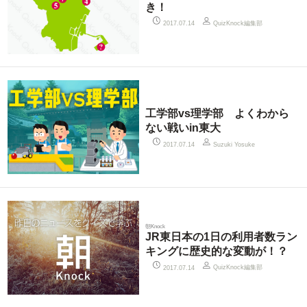
き！
QuizKnock編集部
2017.07.14
工学部vs理学部 よくわから
ない戦いin東大
2017.07.14
Suzuki Yosuke
朝Knock
JR東日本の1日の利用者数ラン
キングに歴史的な変動が！？
QuizKnock編集部
2017.07.14