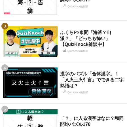
QuizKnock編集部
3
ふくらP×東問「海派？山
派？」「どっちも怖い」
【QuizKnock雑談中】
QuizKnock編集部
4
漢字のパズル「合体漢字」！
「又火土火忄言」でできる二字
熟語は？
QuizKnock編集部
5
「？」に入る漢字はなに？和同
開珎パズル176