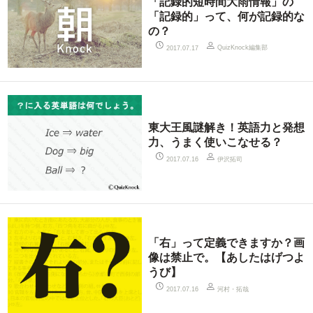
「記録的短時間大雨情報」の
「記録的」って、何が記録的な
の？
QuizKnock編集部
2017.07.17
東大王風謎解き！英語力と発想
力、うまく使いこなせる？
伊沢拓司
2017.07.16
「右」って定義できますか？画
像は禁止で。【あしたはげつよ
うび】
河村・拓哉
2017.07.16