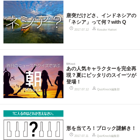
唐突だけどさ、インドネシアの
「ネシア」って何？with Q
2017.07.12
Kosuke Hattori
朝Knock
あの人気キャラクターを完全再
現？夏にピッタリのスイーツが
登場！
QuizKnock編集部
2017.07.12
形を当てろ！ブロック謎解き！
QuizKnock編集部
2017.07.11