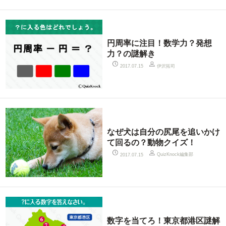
円周率に注目！数学力？発想
力？の謎解き
伊沢拓司
2017.07.15
なぜ犬は自分の尻尾を追いかけ
て回るの？動物クイズ！
QuizKnock編集部
2017.07.15
数字を当てろ！東京都港区謎解