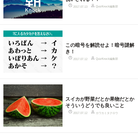
QuizKnock編集部
2017.07.13
この暗号を解読せよ！暗号謎解
き！
QuizKnock編集部
2017.07.12
スイカが野菜だとか果物だとか
そういうどうでも良いこと
カワカミタクロウ
2017.07.12