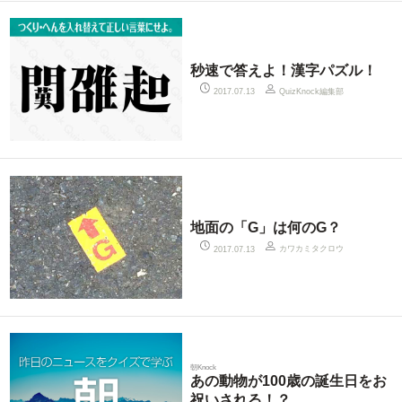
秒速で答えよ！漢字パズル！
QuizKnock編集部
2017.07.13
地面の「G」は何のG？
カワカミタクロウ
2017.07.13
朝Knock
あの動物が100歳の誕生日をお
祝いされる！？