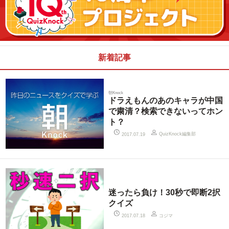
新着記事
朝Knock
ドラえもんのあのキャラが中国
で粛清？検索できないってホン
ト？
QuizKnock編集部
2017.07.19
迷ったら負け！30秒で即断2択
クイズ
コジマ
2017.07.18