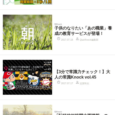
朝Knock
子供のなりたい「あの職業」養
成の教育サービスが登場！
QuizKnock編集部
2017.07.18
【3分で常識力チェック！】大
人の常識Knock vol.45
志賀玲太
2017.07.17
朝Knock