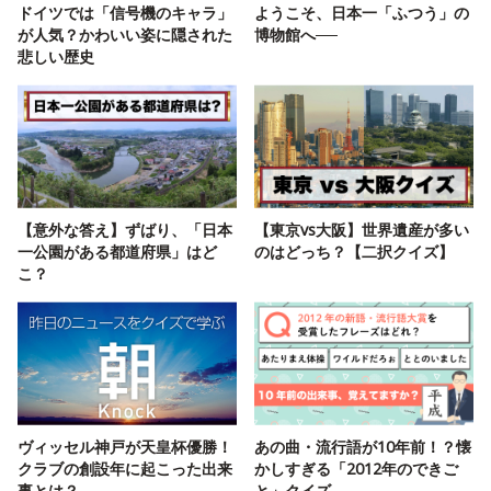
ドイツでは「信号機のキャラ」
ようこそ、日本一「ふつう」の
が人気？かわいい姿に隠された
博物館へ──
悲しい歴史
【意外な答え】ずばり、「日本
【東京vs大阪】世界遺産が多い
一公園がある都道府県」はど
のはどっち？【二択クイズ】
こ？
ヴィッセル神戸が天皇杯優勝！
あの曲・流行語が10年前！？懐
クラブの創設年に起こった出来
かしすぎる「2012年のできご
事とは？
と」クイズ