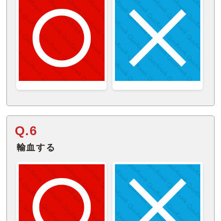
Q.6
輸血する