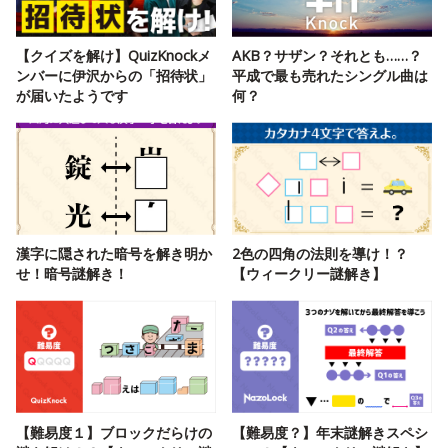
【クイズを解け】QuizKnockメ
AKB？サザン？それとも……？
ンバーに伊沢からの「招待状」
平成で最も売れたシングル曲は
が届いたようです
何？
漢字に隠された暗号を解き明か
2色の四角の法則を導け！？
せ！暗号謎解き！
【ウィークリー謎解き】
【難易度１】ブロックだらけの
【難易度？】年末謎解きスペシ