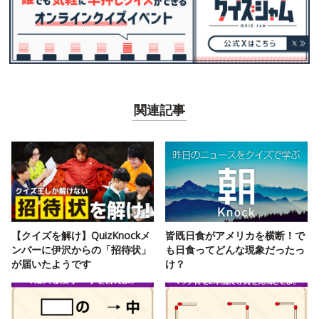
関連記事
【クイズを解け】QuizKnockメ
皆既日食がアメリカを横断！で
ンバーに伊沢からの「招待状」
も日食ってどんな現象だったっ
が届いたようです
け？