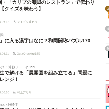
回・「カリブの海賊のレストラン」で伝わり
【クイズを味わう】
3
6.06.12
クイズを味わう
4
開珎
」に入る漢字はなに？和同開珎パズル170
5
6.06.11
QuizKnock編集部
け！算数ノートp.199
生で解ける「展開図を組み立てる」問題に
レンジ！
6.06.10
村上アリサ
Knock雑談中