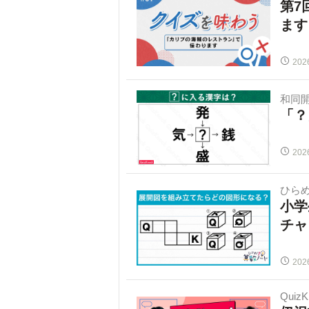
第7
ます
202
和同
「？
202
ひらめ
小学
チャ
202
Quiz