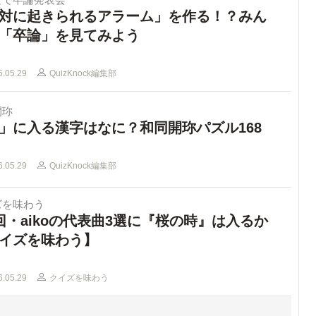
対に起きられるアラーム」を作る！？みん
「卒論」を見てみよう
6.05.29
QuizKnock編集部
開珎
」に入る漢字はなに？和同開珎パズル168
6.05.29
QuizKnock編集部
ズを味わう
回・aikoの代表曲3選に『桜の時』は入るか
イズを味わう】
6.05.29
クイズを味わう