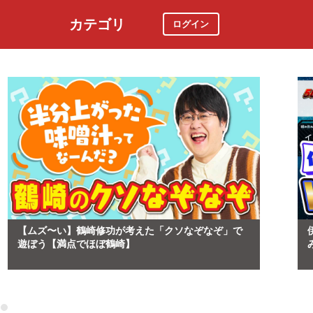
カテゴリ
ログイン
社会
スポーツ
時事ニュース
特集
【ムズ〜い】鶴崎修功が考えた「クソなぞなぞ」で
遊ぼう【満点でほぼ鶴崎】