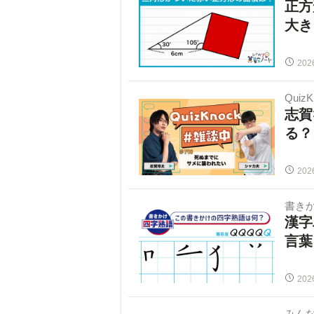
正方
大き
202
Quiz
志賀
る？
202
書き
漢字
言葉
202
みん