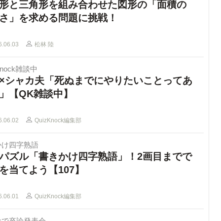
形と三角形を組み合わせた図形の「面積の
さ」を求める問題に挑戦！
6.06.03
松林 陸
Knock雑談中
×シャカ夫「死ぬまでにやりたいことってあ
」【QK雑談中】
6.06.02
QuizKnock編集部
かけ四字熟語
パズル「書きかけ四字熟語」！2画目までで
を当てよう【107】
6.06.01
QuizKnock編集部
なで卒論発表会