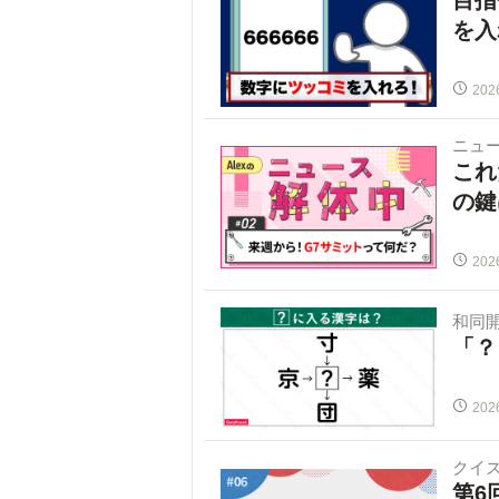
を入
202
ニュ
これ
の鍵
202
和同
「？
202
クイ
第6