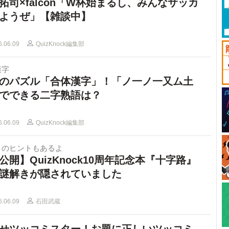
拓司×falcon「W杯始まるし、みんなサッカ
ようぜ」【雑談中】
6.06.09
QuizKnock編集部
漢字
のパズル「合体漢字」！「ノ一ノ一又ム土
でできる二字熟語は？
6.06.09
QuizKnock編集部
きのヒントもあるよ
公開】QuizKnock10周年記念本『十字路』
謎解きが隠されていました
6.06.09
石田武蔵
せツッコミスター！お題に正しいツッコミ