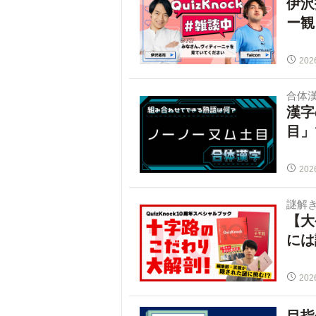
伊沢
ー観
202
合体
漢字
目」
202
謎解
【大
には
202
目指