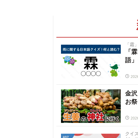
「霜
「霖
語」
202
金沢
お祭
202
クイ