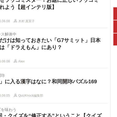
れよう【超インテリ版】
6.06.08
木村 真実子
ース解体中
だけは知っておきたい「G7サミット」日本
は「ドラえもん」にあり？
6.06.08
Alex
開珎
」に入る漢字はなに？和同開珎パズル169
6.06.05
QuizKnock編集部
ズを味わう
回・クイズを“修正する”ということ【クイズ