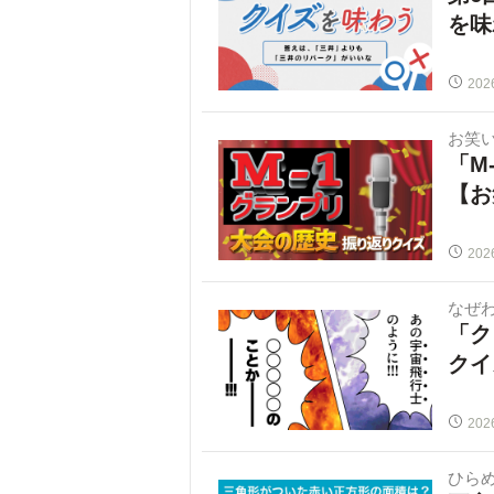
を味
202
お笑
「M
【お
202
なぜ
「ク
クイ
202
ひらめ