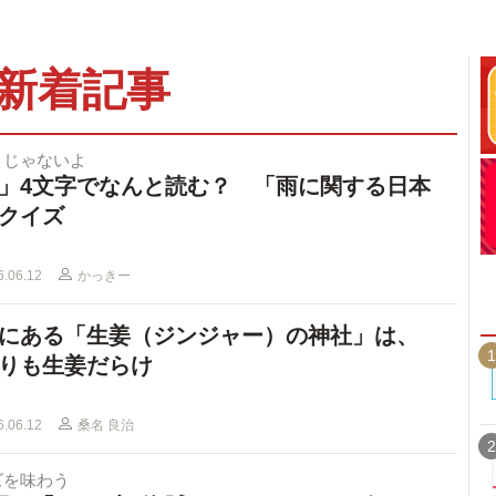
新着記事
」じゃないよ
」4文字でなんと読む？ 「雨に関する日本
クイズ
6.06.12
かっきー
にある「生姜（ジンジャー）の神社」は、
1
りも生姜だらけ
6.06.12
桑名 良治
2
ズを味わう