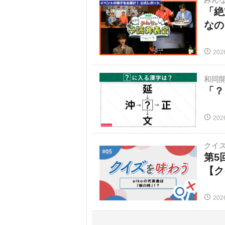
「絶
なの
202
和同
「？
202
クイ
第5
【ク
202