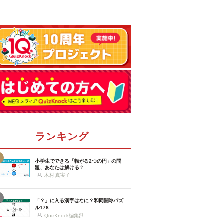
ランキング
小学生でできる「転がる2つの円」の問
題、あなたは解ける？
木村 真実子
「？」に入る漢字はなに？和同開珎パズ
ル178
QuizKnock編集部