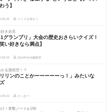
わう】
6.06.05
クイズを味わう
い好き必見
-1グランプリ」大会の歴史おさらいクイズ！
笑い好きなら満点】
6.06.04
QuizKnock編集部
わかる孫悟空！？
リリンのことかーーーーーっ！」みたいな
ズ
6.06.03
かっきー
け！算数ノートp.198