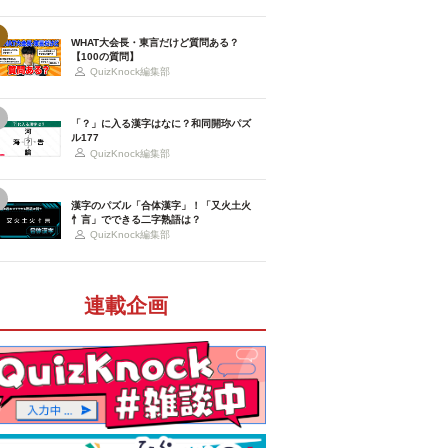
WHAT大会長・東言だけど質問ある？
【100の質問】
QuizKnock編集部
「？」に入る漢字はなに？和同開珎パズ
ル177
QuizKnock編集部
漢字のパズル「合体漢字」！「又火土火
忄言」でできる二字熟語は？
QuizKnock編集部
連載企画