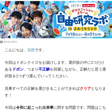
PR
株式会社JERA
こんにちは、
吉田
です。
今回はドボンクイズをお届けします。選択肢の中に1つだけ
ある
ドボン
、つまり
不正解
を回避しながら、正解だと思う選
択肢を1つずつ選んでいってください。
見事すべての正解を選びきることができれば
クリア
となりま
す！
今回は
令和に起こった出来事
に関する問題です。問題はこち