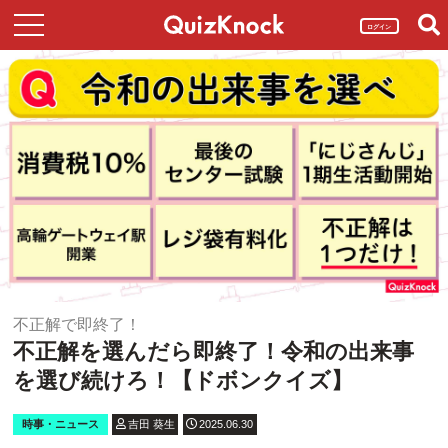
ログイン
不正解で即終了！
不正解を選んだら即終了！令和の出来事
を選び続けろ！【ドボンクイズ】
時事・ニュース
吉田 葵生
2025.06.30