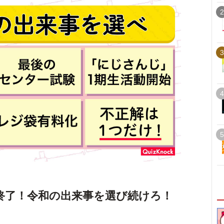
2
3
4
5
終了！令和の出来事を選び続けろ！