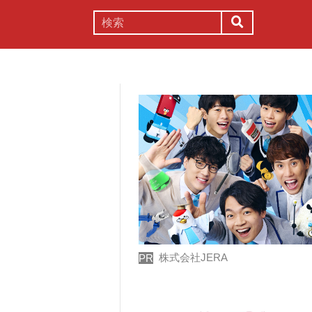
謎解き
コラム
常識
理系
株式会社JERA
PR