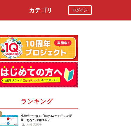
カテゴリ
ログイン
社会
スポーツ
時事ニュース
特集
ランキング
小学生でできる「転がる2つの円」の問
題、あなたは解ける？
木村 真実子