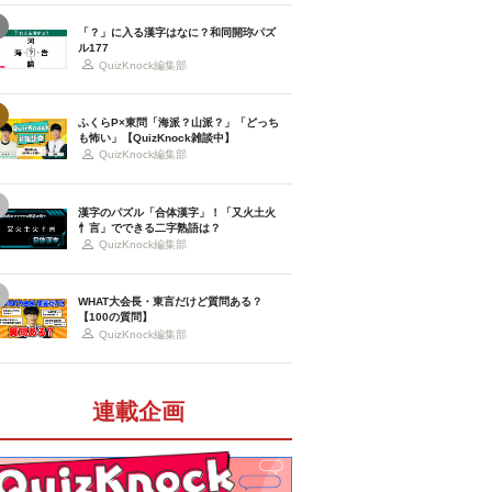
「？」に入る漢字はなに？和同開珎パズ
ル177
QuizKnock編集部
ふくらP×東問「海派？山派？」「どっち
も怖い」【QuizKnock雑談中】
QuizKnock編集部
漢字のパズル「合体漢字」！「又火土火
忄言」でできる二字熟語は？
QuizKnock編集部
WHAT大会長・東言だけど質問ある？
【100の質問】
QuizKnock編集部
連載企画