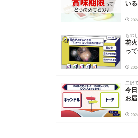
いる
202
ものし
花火
って
202
二択で
今日
お届
202