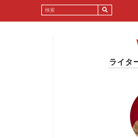
謎解き
コラム
常識
理系
ライタ