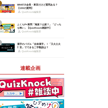
WHAT大会長・東言だけど質問ある？
【100の質問】
QuizKnock編集部
ふくらP×東問「海派？山派？」「どっち
も怖い」【QuizKnock雑談中】
QuizKnock編集部
漢字のパズル「合体漢字」！「又火土火
忄言」でできる二字熟語は？
QuizKnock編集部
連載企画