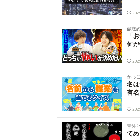
202
徹底
「お
何が
202
かっ
名は
有名
202
意外
てめ