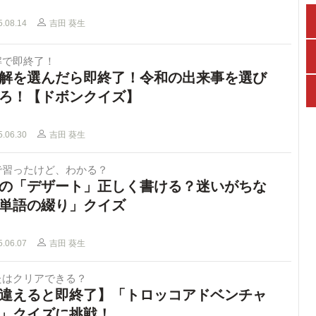
5.08.14
吉田 葵生
解で即終了！
解を選んだら即終了！令和の出来事を選び
ろ！【ドボンクイズ】
5.06.30
吉田 葵生
で習ったけど、わかる？
の「デザート」正しく書ける？迷いがちな
単語の綴り」クイズ
5.06.07
吉田 葵生
たはクリアできる？
違えると即終了】「トロッコアドベンチャ
」クイズに挑戦！