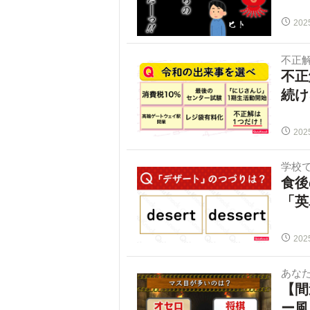
202
不正
不正
続け
202
学校
食後
「英
202
あな
【間
ー風