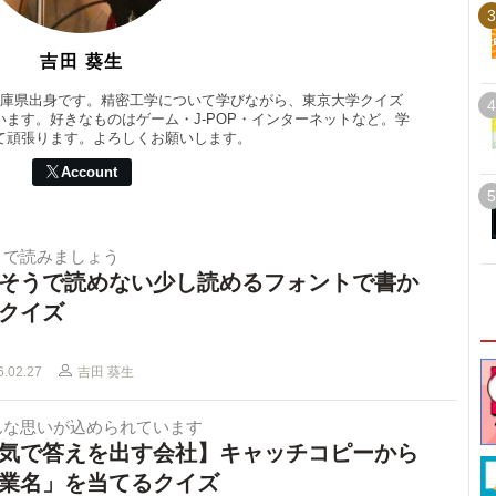
3
吉田 葵生
兵庫県出身です。精密工学について学びながら、東京大学クイズ
4
ます。好きなものはゲーム・J-POP・インターネットなど。学
て頑張ります。よろしくお願いします。
Account
5
目で読みましょう
そうで読めない少し読めるフォントで書か
クイズ
6.02.27
吉田 葵生
んな思いが込められています
気で答えを出す会社】キャッチコピーから
業名」を当てるクイズ