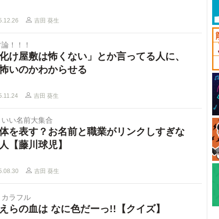
5.12.26
吉田 葵生
討論！！！
化け屋敷は怖くない」とか言ってる人に、
怖いのかわからせる
5.11.24
吉田 葵生
こいい名前大集合
体を表す？お名前と職業がリンクしすぎな
人【藤川球児】
5.08.30
吉田 葵生
とカラフル
えらの血は なに色だーっ!!【クイズ】