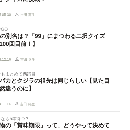
5.05.30
吉田 葵生
GO
歳の別名は？「99」にまつわる二択クイズ
100回目前！】
4.12.16
吉田 葵生
でもまとめて偶蹄目
パカとクジラの祖先は同じらしい【見た目
然違うのに】
4.11.14
吉田 葵生
食なら5年待つ？
物の「賞味期限」って、どうやって決めて