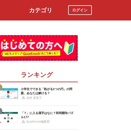
カテゴリ
ログイン
社会
スポーツ
時事ニュース
特集
ランキング
小学生でできる「転がる2つの円」の問
題、あなたは解ける？
木村 真実子
「？」に入る漢字はなに？和同開珎パズ
ル177
QuizKnock編集部