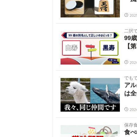
202
二択で
99
【第
202
でも
アル
は全
202
保存
食べ