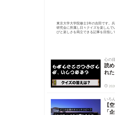
東京大学大学院修士1年の吉田です。
研究会に所属し日々クイズを楽しんでい
びと楽しさを両立できる記事を目指し
心の
読め
れた
202
いろ
【空
「企