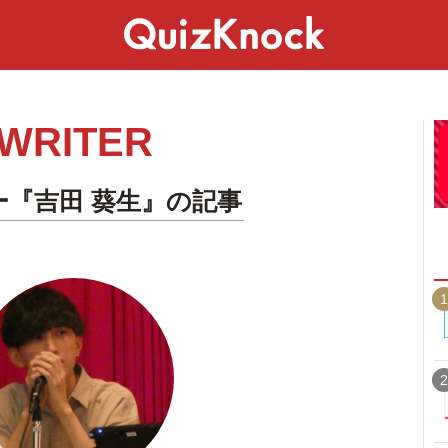
スペシャル
ライフ
ことば
カルチャー
WRITER
ー『吉田 葵生』の記事
1
2