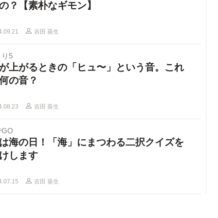
の？【素朴なギモン】
4.09.21
吉田 葵生
り5
が上がるときの「ヒュ〜」という音。これ
何の音？
4.08.23
吉田 葵生
GO
は海の日！「海」にまつわる二択クイズを
けします
4.07.15
吉田 葵生