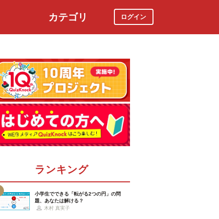
カテゴリ
ログイン
社会
スポーツ
時事ニュース
特集
ランキング
小学生でできる「転がる2つの円」の問
題、あなたは解ける？
木村 真実子