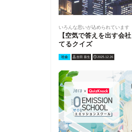
いろんな思いが込められています
【空気で答えを出す会社
てるクイズ
社会
吉田 葵生
2025.12.26