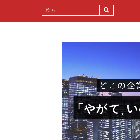
謎解き
コラム
常識
理系