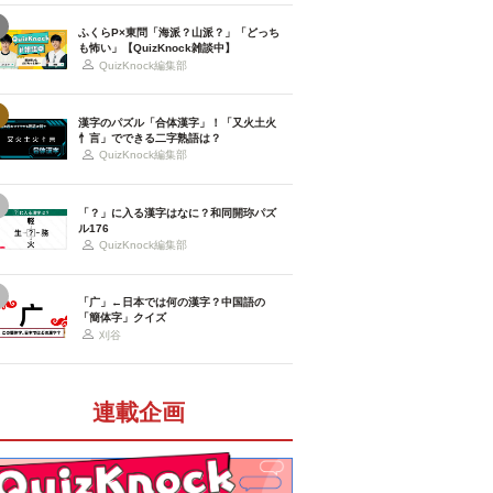
ふくらP×東問「海派？山派？」「どっち
も怖い」【QuizKnock雑談中】
QuizKnock編集部
漢字のパズル「合体漢字」！「又火土火
忄言」でできる二字熟語は？
QuizKnock編集部
「？」に入る漢字はなに？和同開珎パズ
ル176
QuizKnock編集部
「广」←日本では何の漢字？中国語の
「簡体字」クイズ
刈谷
連載企画