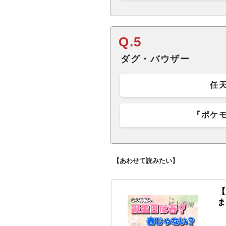
Q.5
ダグ・バウザー
任
『ポケ
【あわせて読みたい】
【
ま