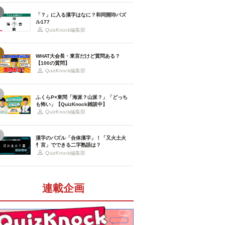
「？」に入る漢字はなに？和同開珎パズ
ル177
QuizKnock編集部
WHAT大会長・東言だけど質問ある？
【100の質問】
QuizKnock編集部
ふくらP×東問「海派？山派？」「どっち
も怖い」【QuizKnock雑談中】
QuizKnock編集部
漢字のパズル「合体漢字」！「又火土火
忄言」でできる二字熟語は？
QuizKnock編集部
連載企画