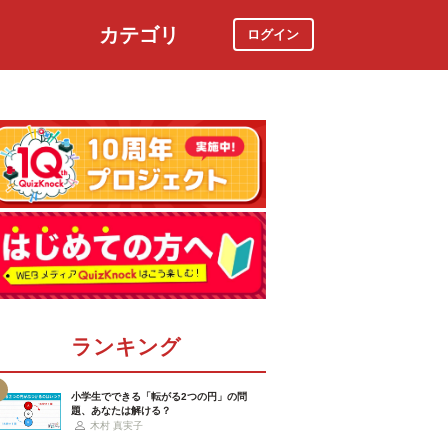
カテゴリ
ログイン
社会
スポーツ
時事ニュース
特集
ランキング
小学生でできる「転がる2つの円」の問
題、あなたは解ける？
木村 真実子