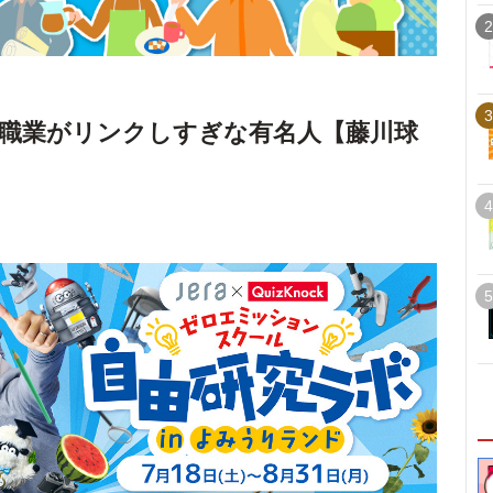
2
3
職業がリンクしすぎな有名人【藤川球
4
5