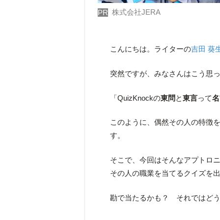
株式会社JERA
PR
こんにちは。ライターの
吉田 葵
突然ですが、みなさんはこう思
「QuizKnockの
東問
と
東言
って
名
このように、偶然その人の特徴
す。
そこで、今回はそんなアプトロ
その人の職業を当てるクイズを
勘で当たるかも？ それではど