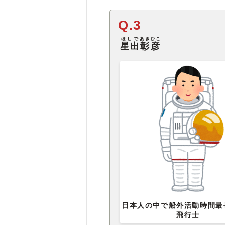
Q.3
ほしで
あきひこ
星出
彰彦
日本人の中で船外活動時間最
飛行士