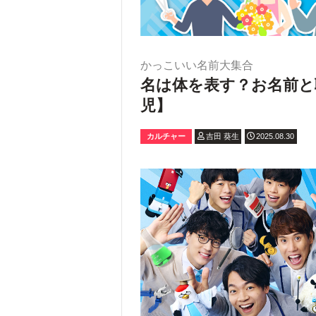
かっこいい名前大集合
名は体を表す？お名前と
児】
カルチャー
吉田 葵生
2025.08.30