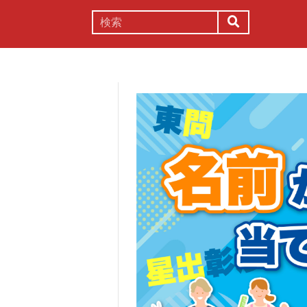
謎解き
コラム
常識
理系