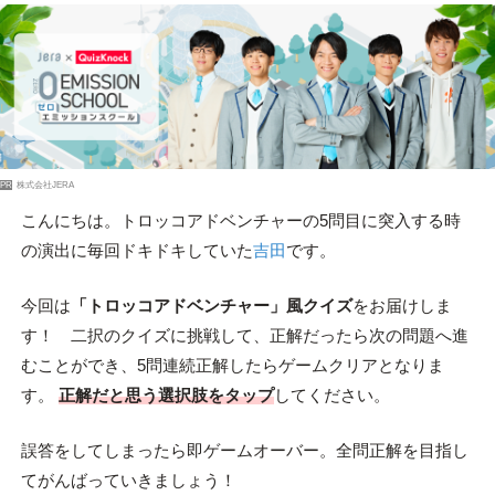
PR
株式会社JERA
こんにちは。トロッコアドベンチャーの5問目に突入する時
の演出に毎回ドキドキしていた
吉田
です。
今回は
「トロッコアドベンチャー」風クイズ
をお届けしま
す！ 二択のクイズに挑戦して、正解だったら次の問題へ進
むことができ、5問連続正解したらゲームクリアとなりま
す。
正解だと思う選択肢をタップ
してください。
誤答をしてしまったら即ゲームオーバー。全問正解を目指し
てがんばっていきましょう！