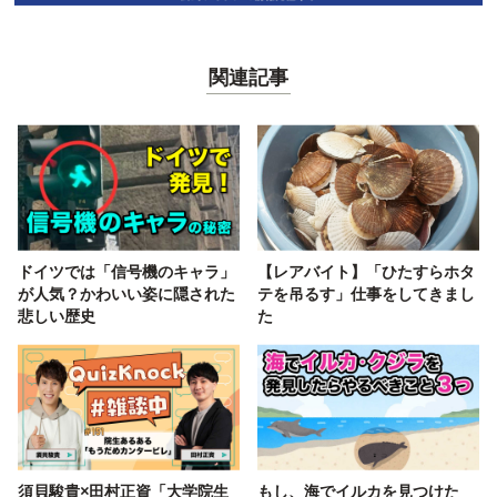
関連記事
ドイツでは「信号機のキャラ」
【レアバイト】「ひたすらホタ
が人気？かわいい姿に隠された
テを吊るす」仕事をしてきまし
悲しい歴史
た
須貝駿貴×田村正資「大学院生
もし、海でイルカを見つけた