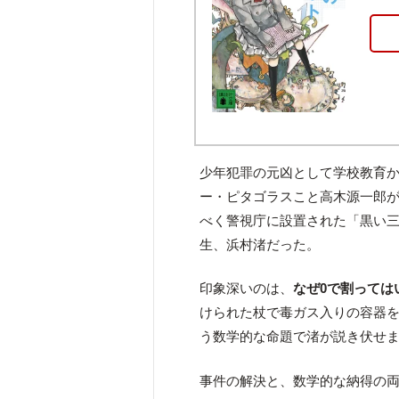
少年犯罪の元凶として学校教育
ー・ピタゴラスこと高木源一郎
べく警視庁に設置された「黒い
生、浜村渚だった。
印象深いのは、
なぜ0で割っては
けられた杖で毒ガス入りの容器を
う数学的な命題で渚が説き伏せ
事件の解決と、数学的な納得の