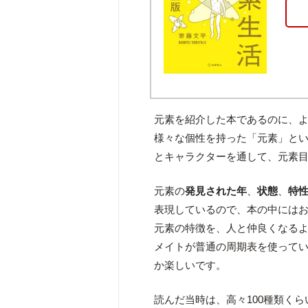
元素を紹介した本であるのに、
様々な個性を持った「元素」と
とキャラクターを通して、元素
元素の
発見された年
、
状態
、
特
表現しているので、本の中には
元素の特徴を、人と仲良くなる
メイトが普通の周期表を使って
か楽しいです。
読んだ当時は、高々100種類く