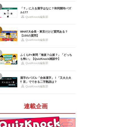
「？」に入る漢字はなに？和同開珎パズ
ル177
QuizKnock編集部
WHAT大会長・東言だけど質問ある？
【100の質問】
QuizKnock編集部
ふくらP×東問「海派？山派？」「どっち
も怖い」【QuizKnock雑談中】
QuizKnock編集部
漢字のパズル「合体漢字」！「又火土火
忄言」でできる二字熟語は？
QuizKnock編集部
連載企画