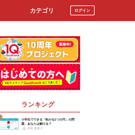
カテゴリ
ログイン
社会
スポーツ
時事ニュース
特集
ランキング
小学生でできる「転がる2つの円」の問
題、あなたは解ける？
木村 真実子