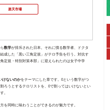
楽天市場
から
数学
が排斥された日本。それに憤る数学者、ドクタ
が結成した「黒い三角定規」がテロ予告を行う。対抗す
三角定規・特別対策本部」に迎えられたのは女子中学
いけないのか
をテーマにした章です。0という数字がつ
割ろうとするテロリストを、0で割ってはいけないとい
ます。
両方を同時に味わうことができるのが魅力です。