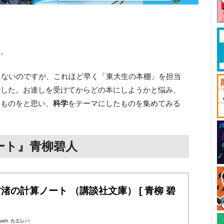
す。
たないのですが、これほど早く「東大生の本棚」を担当
でした。お達しを受けてからどの本にしようかと悩み、
るものをと思い、
科学
をテーマにしたものを集めてみる
ート』青柳碧人
渚の計算ノート （講談社文庫） [ 青柳 碧
with
カエレバ