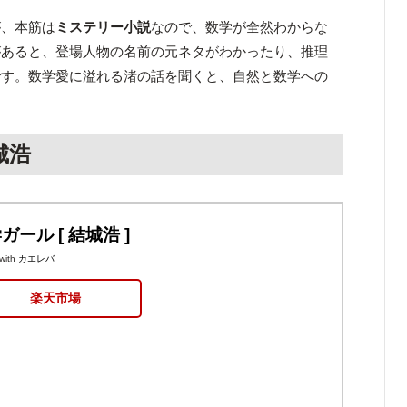
が、本筋は
ミステリー小説
なので、数学が全然わからな
があると、登場人物の名前の元ネタがわかったり、推理
です。数学愛に溢れる渚の話を聞くと、自然と数学への
城浩
ガール [ 結城浩 ]
with
カエレバ
楽天市場