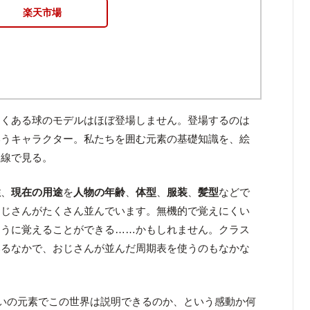
楽天市場
よくある球のモデルはほぼ登場しません。登場するのは
いうキャラクター。私たちを囲む元素の基礎知識を、絵
目線で見る。
性
、
現在の用途
を
人物の年齢
、
体型
、
服装
、
髪型
などで
おじさんがたくさん並んでいます。無機的で覚えにくい
ように覚えることができる……かもしれません。クラス
いるなかで、おじさんが並んだ周期表を使うのもなかな
らいの元素でこの世界は説明できるのか、という感動か何