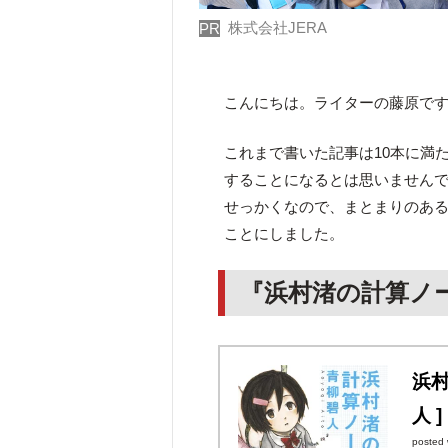
株式会社JERA
PR
こんにちは。ライターの藤原で
これまで書いた記事は10本に満
することになるとは思いません
せっかくなので、まとまりのあ
ことにしました。
『浜村渚の計算ノ
浜村
人 ]
posted 