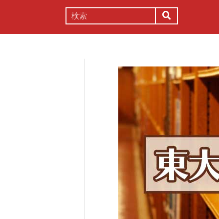
謎解き
コラム
常識
理系