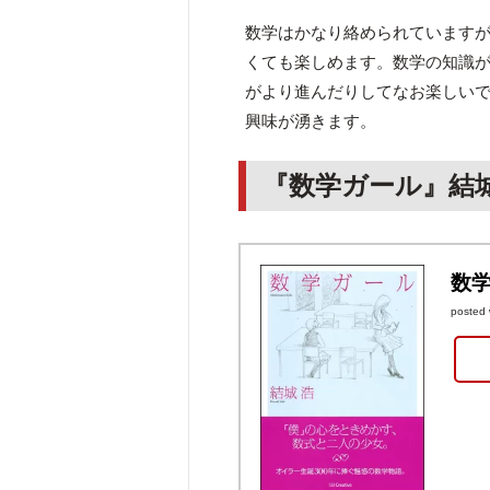
数学はかなり絡められています
くても楽しめます。数学の知識
がより進んだりしてなお楽しい
興味が湧きます。
『数学ガール』結
数学
posted 