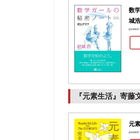
数学
城浩
posted 
『元素生活』寄藤
元素
posted 