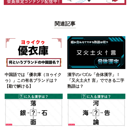
関連記事
中国語では「優衣庫（ヨゥイク
漢字のパズル「合体漢字」！
ゥ）」この有名ブランドは？
「又火土火忄言」でできる二字
【勘で解ける】
熟語は？