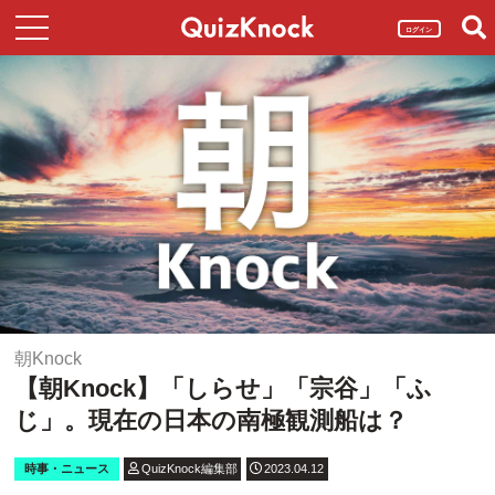
ログイン
朝Knock
【朝Knock】「しらせ」「宗谷」「ふ
じ」。現在の日本の南極観測船は？
時事・ニュース
QuizKnock編集部
2023.04.12