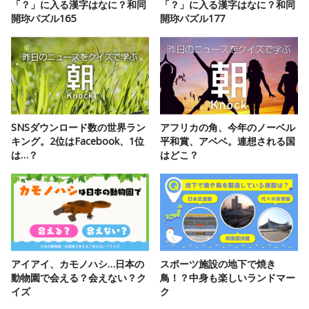
「？」に入る漢字はなに？和同
「？」に入る漢字はなに？和同
開珎パズル165
開珎パズル177
SNSダウンロード数の世界ラン
アフリカの角、今年のノーベル
キング。2位はFacebook、1位
平和賞、アベベ。連想される国
は…？
はどこ？
アイアイ、カモノハシ…日本の
スポーツ施設の地下で焼き
動物園で会える？会えない？ク
鳥！？中身も楽しいランドマー
イズ
ク