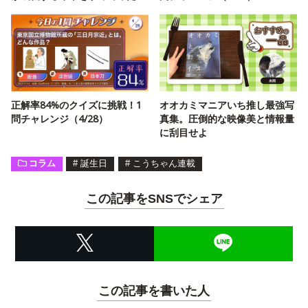
正解率84%のクイズに挑戦！1
オオカミマニアいち推し最強写
問チャレンジ（4/28）
真集。圧倒的な映像美と情報量
に刮目せよ
コラム
#
誕生日
#
こうちゃん連載
この記事をSNSでシェア
この記事を書いた人