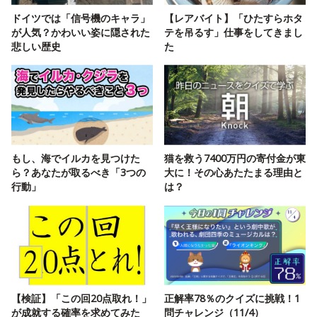
ドイツでは「信号機のキャラ」
【レアバイト】「ひたすらホタ
が人気？かわいい姿に隠された
テを吊るす」仕事をしてきまし
悲しい歴史
た
もし、海でイルカを見つけた
猫を救う7400万円の寄付金が東
ら？あなたが取るべき「3つの
大に！その心あたたまる理由と
行動」
は？
【検証】「この回20点取れ！」
正解率78％のクイズに挑戦！1
が成就する確率を求めてみた
問チャレンジ（11/4）