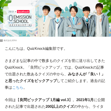
PR
株式会社JERA
こんにちは。QuizKnock編集部です。
さまざまな記事の中で数多ものクイズを世に送り出してきた
QuizKnock。「良問ピックアップ」では、QuizKnockの記事
で出題された数あるクイズの中から、
みなさんが「良い！」
と思ったクイズをピックアップ
してご紹介します。過去の記
事は
こちら
。
今回は【
良問ピックアップ 1月編 vol.3
】。
2021年1月
に公開
された記事で出題された
200以上のクイズ
の中から、ライタ