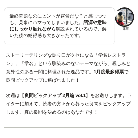
最終問題なのにヒントが露骨だな？と感じつつ
も、見事にハマってしまいました。
語源や意味
にしっかり触れながら
解説されているので、解
藤原
いた後の納得感も大きかったです。
ストーリーテリングな語り口がクセになる「学名レストラ
ン」。「学名」という馴染みのないテーマながら、親しみと
意外性のある一問に料理された逸品です。
1月度最多得票
で
良問ピックアップに選ばれました！
次週は【
良問ピックアップ 2月編 vol.1
】をお送りします。ラ
イターに加えて、読者の方々から募った良問をピックアップ
します。真の良問を決めるのはあなたです！