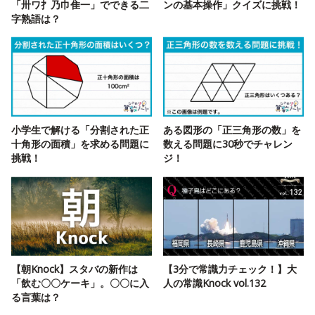
「卅ワ扌乃巾隹一」でできる二
ンの基本操作」クイズに挑戦！
字熟語は？
小学生で解ける「分割された正
ある図形の「正三角形の数」を
十角形の面積」を求める問題に
数える問題に30秒でチャレン
挑戦！
ジ！
【朝Knock】スタバの新作は
【3分で常識力チェック！】大
「飲む〇〇ケーキ」。〇〇に入
人の常識Knock vol.132
る言葉は？