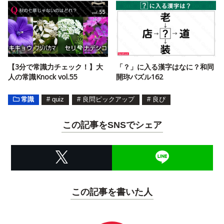
【3分で常識力チェック！】大
「？」に入る漢字はなに？和同
人の常識Knock vol.55
開珎パズル162
常識
#
quiz
#
良問ピックアップ
#
良ぴ
この記事をSNSでシェア
この記事を書いた人