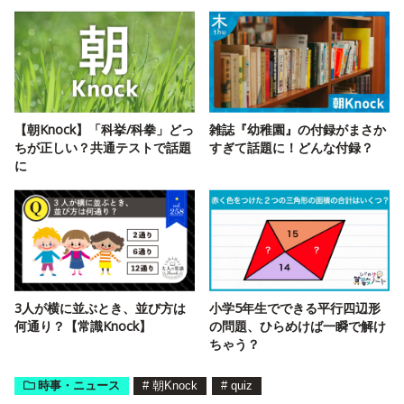
【朝Knock】「科挙/科拳」どっ
雑誌『幼稚園』の付録がまさか
ちが正しい？共通テストで話題
すぎて話題に！どんな付録？
に
3人が横に並ぶとき、並び方は
小学5年生でできる平行四辺形
何通り？【常識Knock】
の問題、ひらめけば一瞬で解け
ちゃう？
時事・ニュース
#
朝Knock
#
quiz