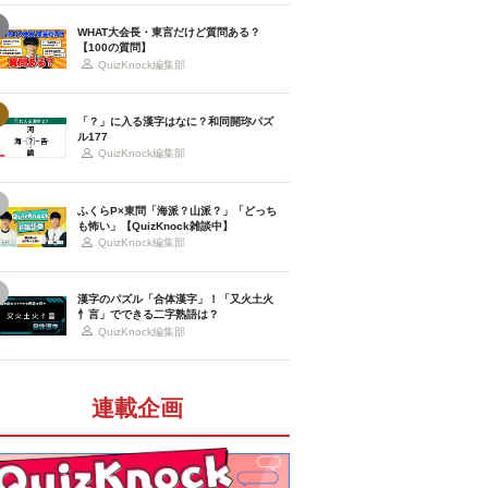
WHAT大会長・東言だけど質問ある？
【100の質問】
QuizKnock編集部
「？」に入る漢字はなに？和同開珎パズ
ル177
QuizKnock編集部
ふくらP×東問「海派？山派？」「どっち
も怖い」【QuizKnock雑談中】
QuizKnock編集部
漢字のパズル「合体漢字」！「又火土火
忄言」でできる二字熟語は？
QuizKnock編集部
連載企画