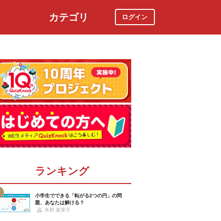
カテゴリ
ログイン
社会
スポーツ
時事ニュース
特集
ランキング
小学生でできる「転がる2つの円」の問
題、あなたは解ける？
木村 真実子