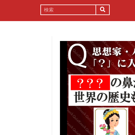
謎解き
コラム
常識
理系