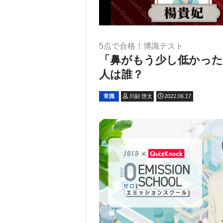
5点で合格！博識テスト
「鼻がもう少し低かっ
人は誰？
常識
川副 啓太
2022.06.17