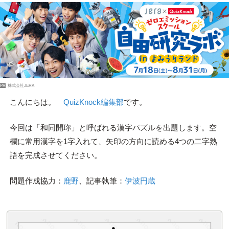
PR
株式会社JERA
こんにちは。
QuizKnock編集部
です。
今回は「和同開珎」と呼ばれる漢字パズルを出題します。空
欄に常用漢字を1字入れて、矢印の方向に読める4つの二字熟
語を完成させてください。
問題作成協力：
鹿野
、記事執筆：
伊波円蔵