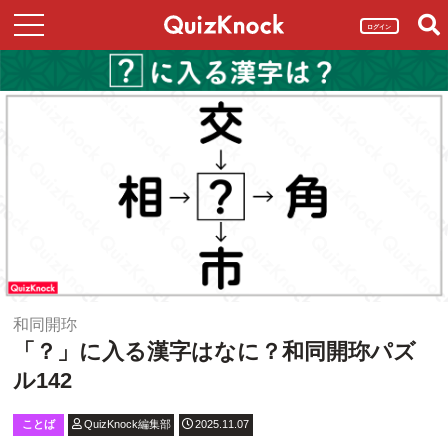
ログイン
和同開珎
「？」に入る漢字はなに？和同開珎パズ
ル142
ことば
QuizKnock編集部
2025.11.07