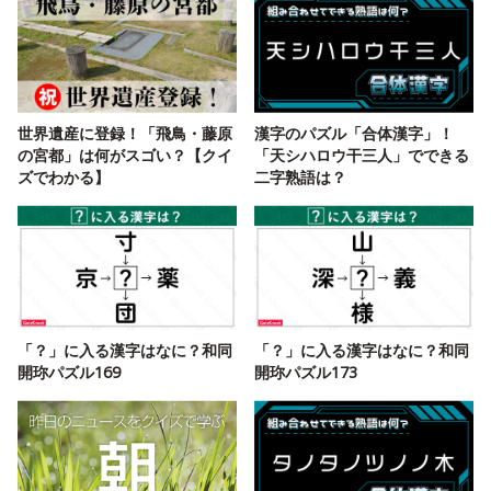
世界遺産に登録！「飛鳥・藤原
漢字のパズル「合体漢字」！
の宮都」は何がスゴい？【クイ
「天シハロウ干三人」でできる
ズでわかる】
二字熟語は？
「？」に入る漢字はなに？和同
「？」に入る漢字はなに？和同
開珎パズル169
開珎パズル173