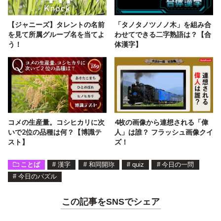
【ジャニーズ】タレントの名前
「タノタノツノノ木」を組み合
を見て所属グループ名を当てよ
わせてできる二字熟語は？【合
う！
体漢字】
コメの生産量。コシヒカリに次
4枚の画像から連想される「偉
いで2位の品種は何？【博識テ
人」は誰？ フラッシュ画像クイ
スト】
ズ！
ことば
#
漢字
#
和同開珎
#
quiz
#
今日の一問
#
今日のパズル
この記事をSNSでシェア