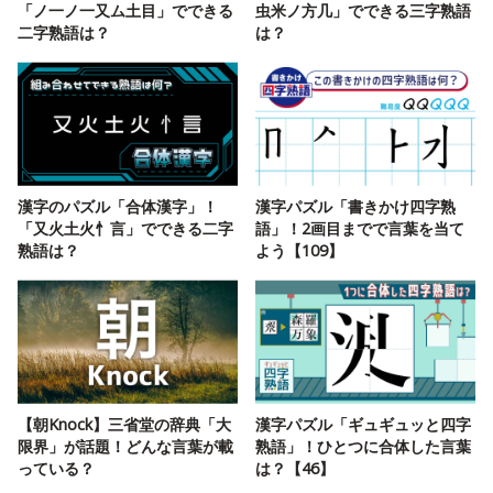
「ノ一ノ一又ム土目」でできる
虫米ノ方几」でできる三字熟語
二字熟語は？
は？
漢字のパズル「合体漢字」！
漢字パズル「書きかけ四字熟
「又火土火忄言」でできる二字
語」！2画目までで言葉を当て
熟語は？
よう【109】
【朝Knock】三省堂の辞典「大
漢字パズル「ギュギュッと四字
限界」が話題！どんな言葉が載
熟語」！ひとつに合体した言葉
っている？
は？【46】