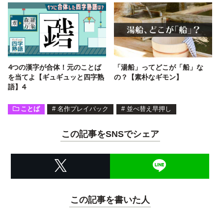
4つの漢字が合体！元のことば
「湯船」ってどこが「船」な
を当てよ【ギュギュッと四字熟
の？【素朴なギモン】
語】4
ことば
#
名作プレイバック
#
並べ替え早押し
この記事をSNSでシェア
この記事を書いた人