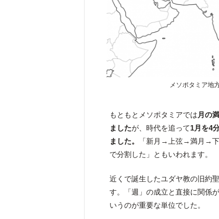
メソポタミア地
もともとメソポタミアでは
月の満
ました
が、時代を追って
1月を4
ました。
「新月→上弦→満月→
で分割した」ともいわれます。
近くで誕生したユダヤ教の旧約聖
す。「週」の成立と直接に関係が
いうのが重要な単位でした。