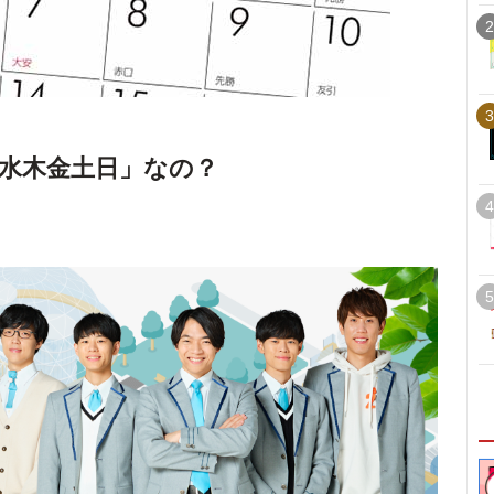
2
3
水木金土日」なの？
4
5