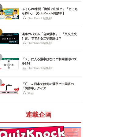
ふくらP×東問「海派？山派？」「どっち
も怖い」【QuizKnock雑談中】
QuizKnock編集部
漢字のパズル「合体漢字」！「又火土火
忄言」でできる二字熟語は？
QuizKnock編集部
「？」に入る漢字はなに？和同開珎パズ
ル176
QuizKnock編集部
「广」←日本では何の漢字？中国語の
「簡体字」クイズ
刈谷
連載企画