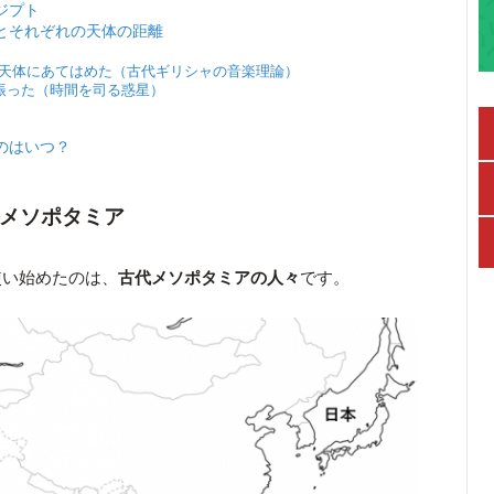
ジプト
とそれぞれの天体の距離
を天体にあてはめた（古代ギリシャの音楽理論）
り振った（時間を司る惑星）
のはいつ？
代メソポタミア
使い始めたのは、
古代メソポタミアの人々
です。