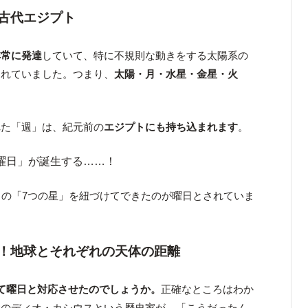
古代エジプト
非常に発達
していて、特に不規則な動きをする太陽系の
されていました。つまり、
太陽・月・水星・金星・火
れた「週」は、紀元前の
エジプトにも持ち込まれます
。
曜日」が誕生する……！
らの「7つの星」を紐づけてできたのが曜日とされていま
！地球とそれぞれの天体の距離
て曜日と対応させたのでしょうか。
正確なところはわか
代のディオ・カシウスという歴史家が、「こうだったん