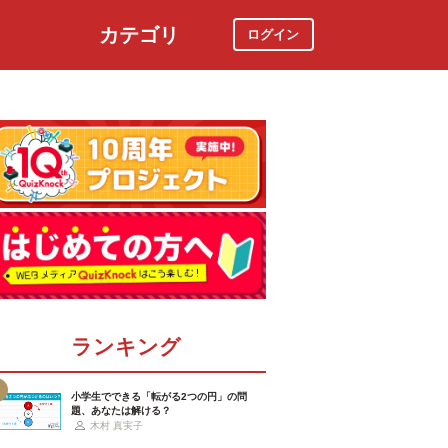
カテゴリ
ログイン
社会
スポーツ
時事ニュース
特集
ランキング
小学生でできる「転がる2つの円」の問
題、あなたは解ける？
木村 真実子