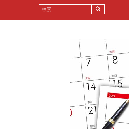
謎解き
コラム
常識
理系