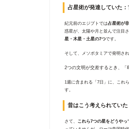
占星術が発達していた：
紀元前のエジプトでは
占星術が
惑星が、太陽や月と並んで注目
星・木星・土星の7つ
です。
そして、メソポタミアで発明さ
2つの文明が交差するとき、「
1週に含まれる「7日」に、これ
す。
昔はこう考えられていた
さて、
これら7つの星をどうやっ
っていませんが、ローマ帝国時