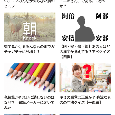
い」！？みんなが知らない脳の
「二郎さん」である。〇か×
ヒミツ
か？
街で見かけるあんなものまでガ
【阿・安・倍・部】あの人はど
チャガチャに登場！？
の漢字か覚えてる？アベクイズ
【四択】
色鉛筆がきれいに消せないのは
キミの感覚は正確か？ 身近なも
なぜ？ 鉛筆メーカーに聞いて
のの寸法クイズ【平面編】
みた