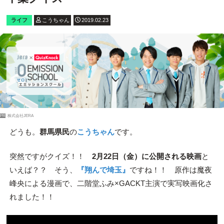
ライフ
こうちゃん
2019.02.23
PR
株式会社JERA
どうも。
群馬県民
の
こうちゃん
です。
突然ですがクイズ！！
2月22日（金）に公開される映画
と
いえば？？ そう、
『翔んで埼玉』
ですね！！ 原作は魔夜
峰央による漫画で、二階堂ふみ×GACKT主演で実写映画化さ
れました！！