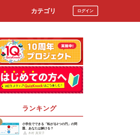
カテゴリ
ログイン
社会
スポーツ
時事ニュース
特集
ランキング
小学生でできる「転がる2つの円」の問
題、あなたは解ける？
木村 真実子