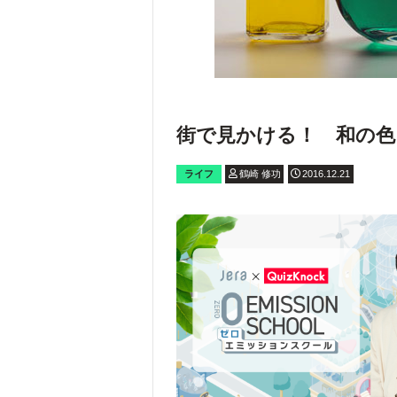
街で見かける！ 和の色
ライフ
鶴崎 修功
2016.12.21