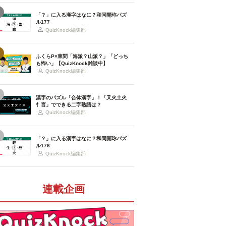
「？」に入る漢字はなに？和同開珎パズ
ル177
QuizKnock編集部
ふくらP×東問「海派？山派？」「どっち
も怖い」【QuizKnock雑談中】
QuizKnock編集部
漢字のパズル「合体漢字」！「又火土火
忄言」でできる二字熟語は？
QuizKnock編集部
「？」に入る漢字はなに？和同開珎パズ
ル176
QuizKnock編集部
連載企画