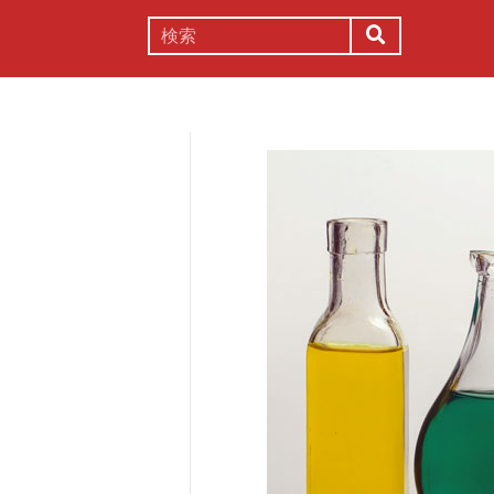
謎解き
コラム
常識
理系