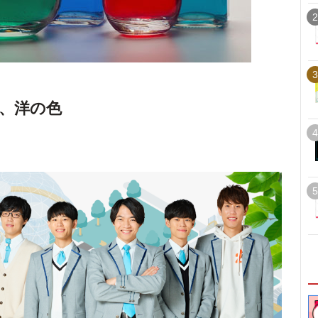
2
3
、洋の色
4
5